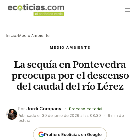
Inicio
›
Medio Ambiente
MEDIO AMBIENTE
La sequía en Pontevedra
preocupa por el descenso
del caudal del río Lérez
Por
Jordi Company
·
Proceso editorial
Publicado el
30 de junio de 2026 a las 08:30
·
6 min de
lectura
Prefiere Ecoticias en Google