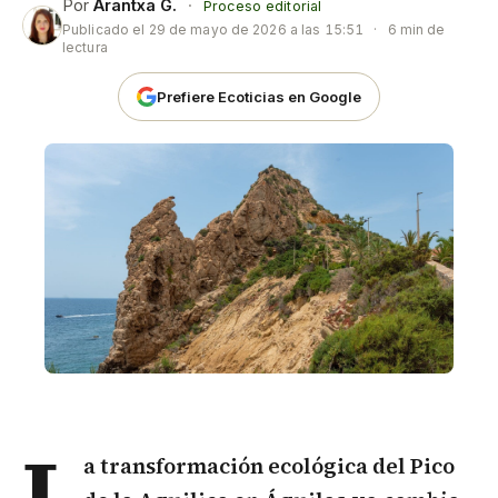
Por
Arantxa G.
·
Proceso editorial
Publicado el
29 de mayo de 2026 a las 15:51
·
6 min de
lectura
Prefiere Ecoticias en Google
L
a transformación ecológica del Pico