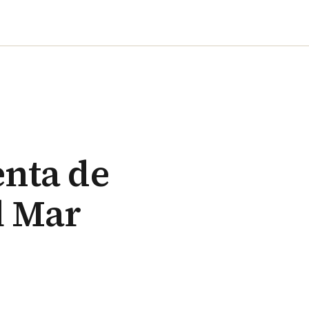
enta de
l Mar