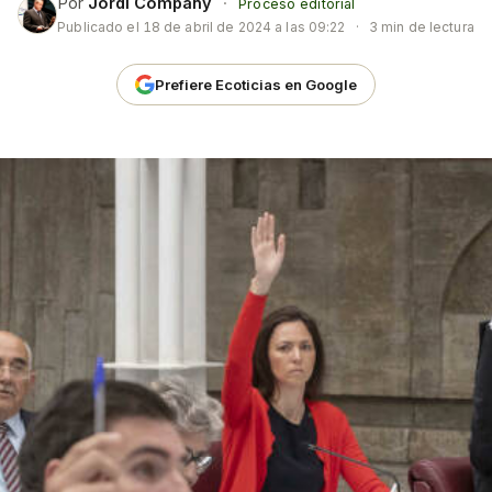
Por
Jordi Company
·
Proceso editorial
Publicado el
18 de abril de 2024 a las 09:22
·
3 min de lectura
Prefiere Ecoticias en Google