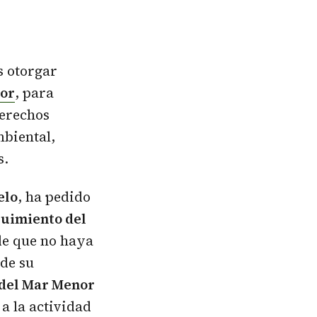
s otorgar
or
, para
derechos
mbiental,
s.
elo
, ha pedido
guimiento del
de que no haya
de su
 del Mar Menor
 a la actividad