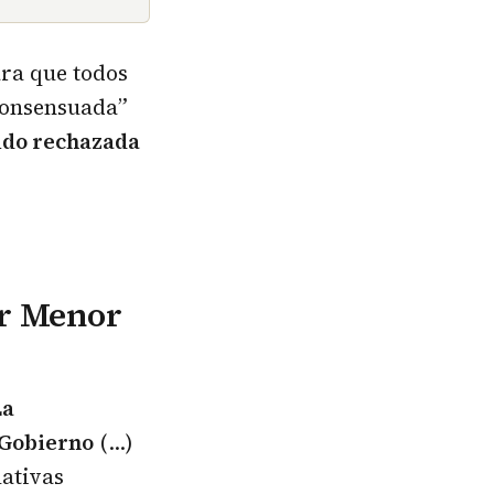
ra que todos
consensuada”
sido rechazada
ar Menor
La
 Gobierno
(…)
lativas