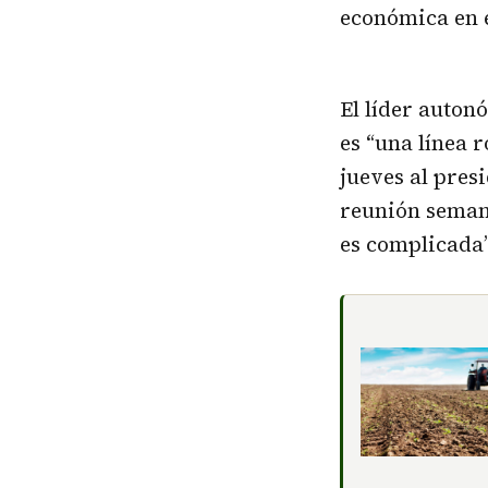
económica en 
El líder auto
es “una línea 
jueves al pres
reunión semana
es complicada”