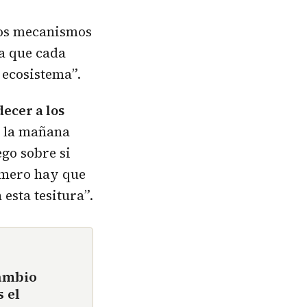
vos mecanismos
ra que cada
 ecosistema”.
decer a los
e la mañana
go sobre si
imero hay que
esta tesitura”.
ambio
 el