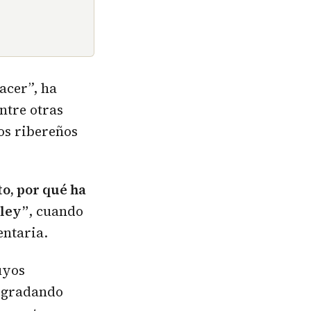
hacer”, ha
ntre otras
os ribereños
o, por qué ha
 ley”
, cuando
ntaria.
uyos
egradando