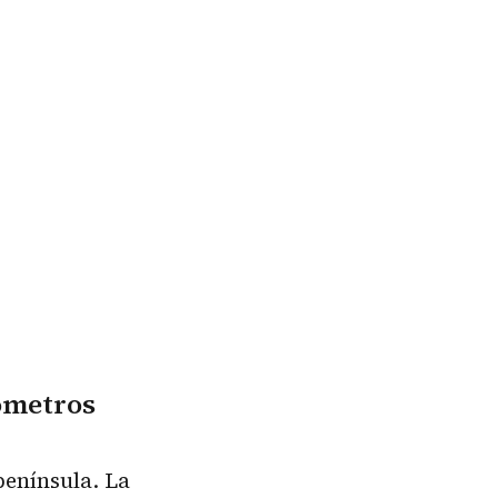
tómetros
península. La