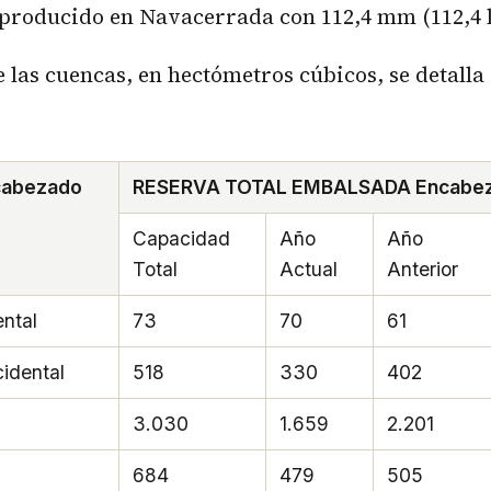
producido en Navacerrada con 112,4 mm (112,4 l
e las cuencas, en hectómetros cúbicos, se detalla
abezado
RESERVA TOTAL EMBALSADA Encabez
Capacidad
Año
Año
Total
Actual
Anterior
ental
73
70
61
idental
518
330
402
3.030
1.659
2.201
684
479
505