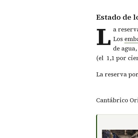
Estado de l
L
a reserv
Los
emba
de agua,
(el 1,1 por cie
La reserva por
Cantábrico Ori