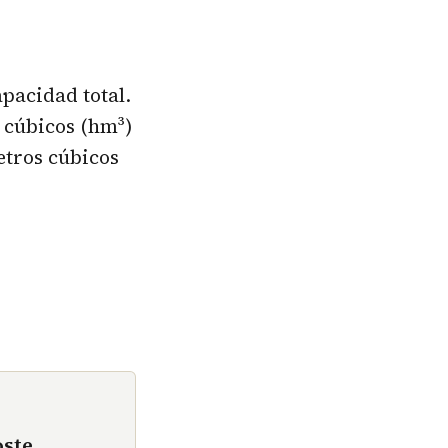
apacidad total.
 cúbicos (hm³)
etros cúbicos
oste