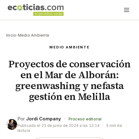
Inicio
›
Medio Ambiente
MEDIO AMBIENTE
Proyectos de conservación
en el Mar de Alborán:
greenwashing y nefasta
gestión en Melilla
Por
Jordi Company
·
Proceso editorial
Publicado el
23 de junio de 2024 a las 12:14
·
5 min de
lectura