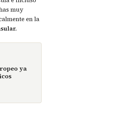
achas muy
ocalmente en la
sular.
uropeo ya
icos