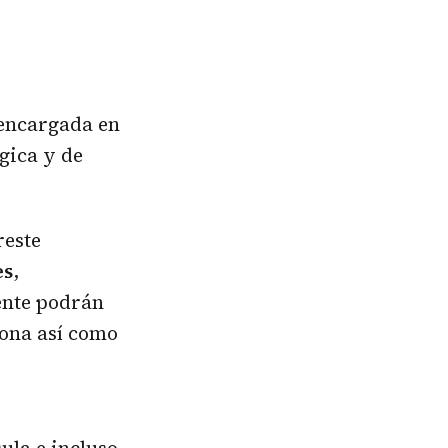
 encargada en
gica y de
reste
es
,
ente podrán
lona así como
ula e incluso