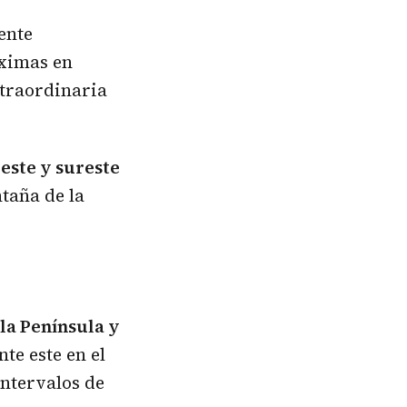
ente
áximas en
xtraordinaria
 este y sureste
taña de la
la Península y
te este en el
intervalos de