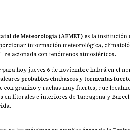
tatal de Meteorología (AEMET)
es la institución
porcionar información meteorológica, climatoló
il relacionada con fenómenos atmosféricos.
 para hoy jueves 6 de noviembre habrá en el no
Baleares
probables chubascos y tormentas fuert
e con granizo y rachas muy fuertes, que localm
s en litorales e interiores de Tarragona y Barce
eida.
so de las máximas en amplias áreas de la Peníns