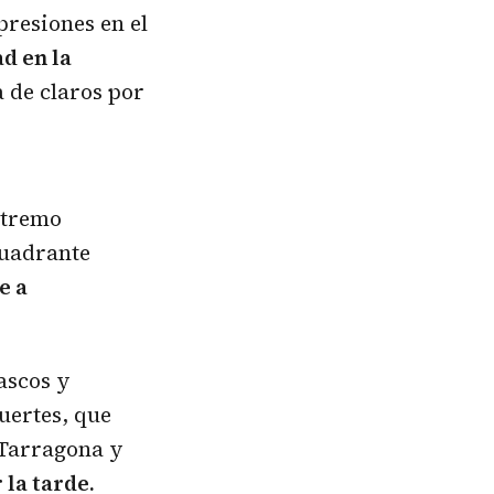
presiones en el
d en la
 de claros por
xtremo
cuadrante
e a
ascos y
uertes, que
 Tarragona y
 la tarde.