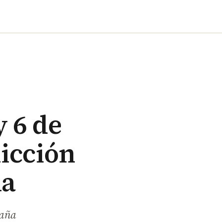
y 6 de
icción
ña
paña