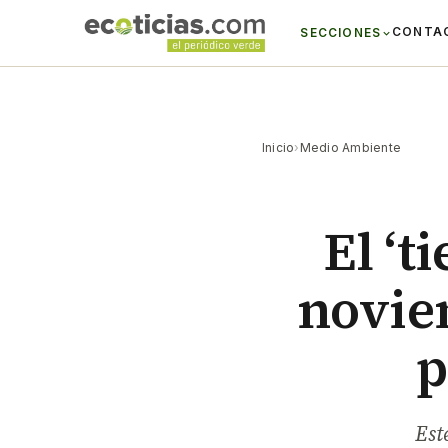
CONTA
SECCIONES
Inicio
›
Medio Ambiente
El ‘t
novie
p
Est