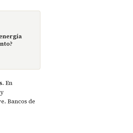
 energía
ento?
s
. En
 y
ve. Bancos de