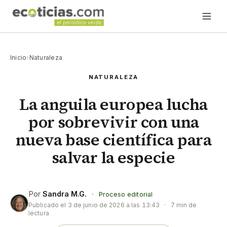
Inicio
›
Naturaleza
NATURALEZA
La anguila europea lucha
por sobrevivir con una
nueva base científica para
salvar la especie
Por
Sandra M.G.
·
Proceso editorial
Publicado el
3 de junio de 2026 a las 13:43
·
7 min de
lectura