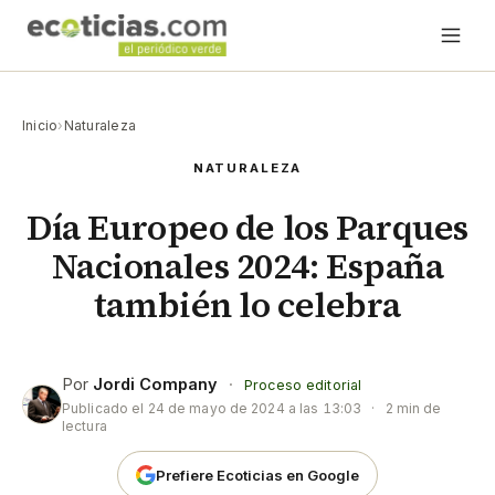
Inicio
›
Naturaleza
NATURALEZA
Día Europeo de los Parques
Nacionales 2024: España
también lo celebra
Por
Jordi Company
·
Proceso editorial
Publicado el
24 de mayo de 2024 a las 13:03
·
2 min de
lectura
Prefiere Ecoticias en Google