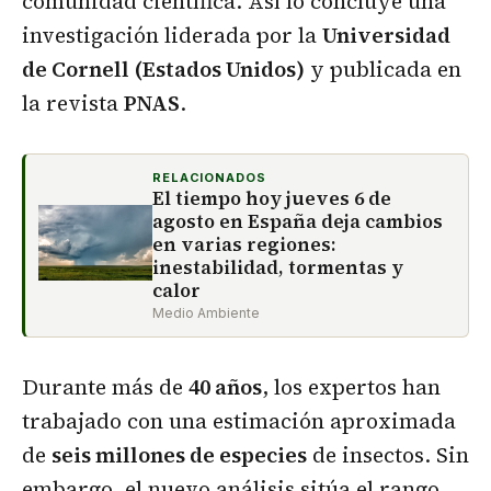
comunidad científica. Así lo concluye una
investigación liderada por la
Universidad
de Cornell (Estados Unidos)
y publicada en
la revista
PNAS
.
RELACIONADOS
El tiempo hoy jueves 6 de
agosto en España deja cambios
en varias regiones:
inestabilidad, tormentas y
calor
Medio Ambiente
Durante más de
40 años
, los expertos han
trabajado con una estimación aproximada
de
seis millones de especies
de insectos. Sin
embargo, el nuevo análisis sitúa el rango