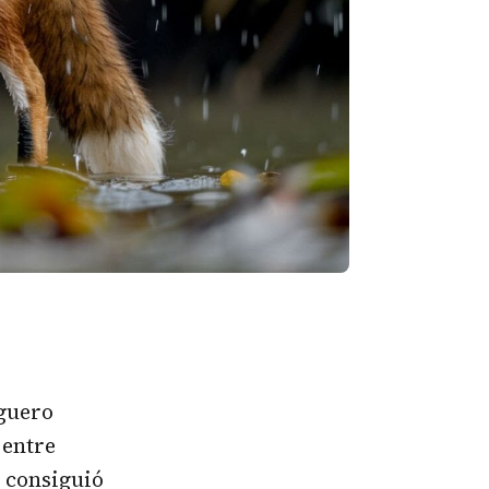
rguero
 entre
 consiguió