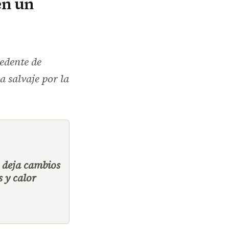
en un
edente de
a salvaje por la
.
 deja cambios
s y calor