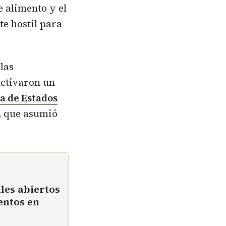
e alimento y el
e hostil para
las
activaron un
a de Estados
, que asumió
les abiertos
entos en