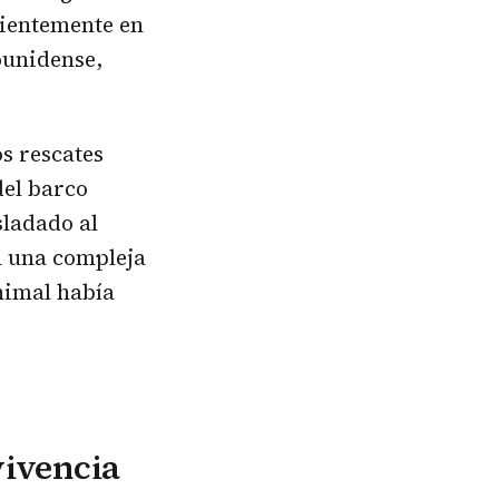
cientemente en
ounidense,
s rescates
del barco
sladado al
n una compleja
nimal había
vivencia