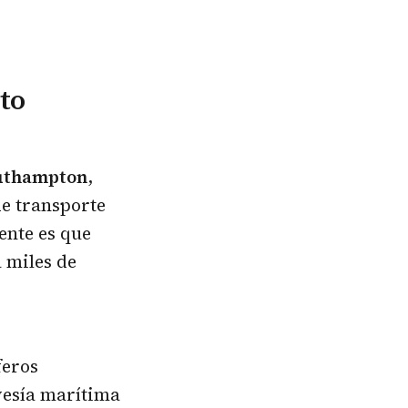
lto
uthampton
,
de transporte
ente es que
 miles de
feros
vesía marítima