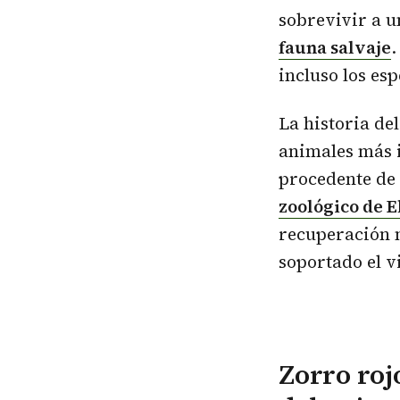
sobrevivir a 
fauna salvaje
.
incluso los es
La historia de
animales más i
procedente de
zoológico de E
recuperación m
soportado el v
Zorro roj