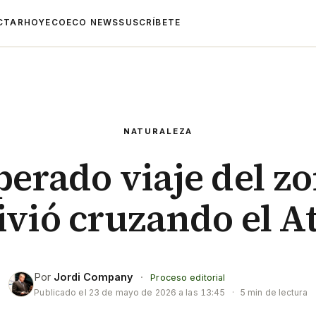
CTAR
HOYECO
ECO NEWS
SUSCRÍBETE
NATURALEZA
perado viaje del z
ivió cruzando el At
Por
Jordi Company
·
Proceso editorial
Publicado el
23 de mayo de 2026 a las 13:45
·
5 min de lectura