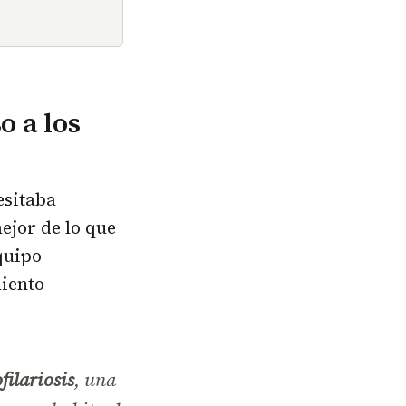
o a los
esitaba
ejor de lo que
quipo
miento
filariosis
, una