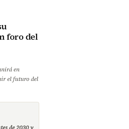
su
n foro del
unirá en
ir el futuro del
tes de 2030 y