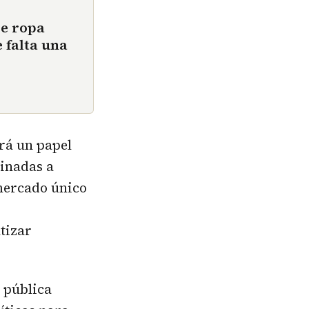
de ropa
 falta una
rá un papel
tinadas a
 mercado único
tizar
 pública