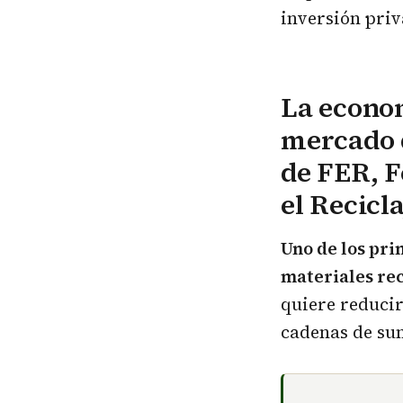
inversión priv
La econom
mercado d
de FER, F
el Recicla
Uno de los pri
materiales rec
quiere reducir
cadenas de sum