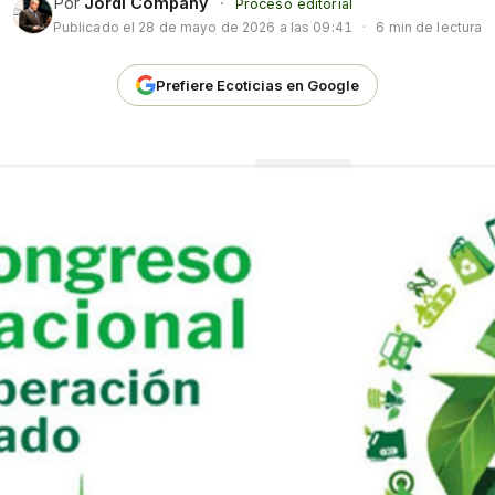
Por
Jordi Company
·
Proceso editorial
Publicado el
28 de mayo de 2026 a las 09:41
·
6 min de lectura
Prefiere Ecoticias en Google