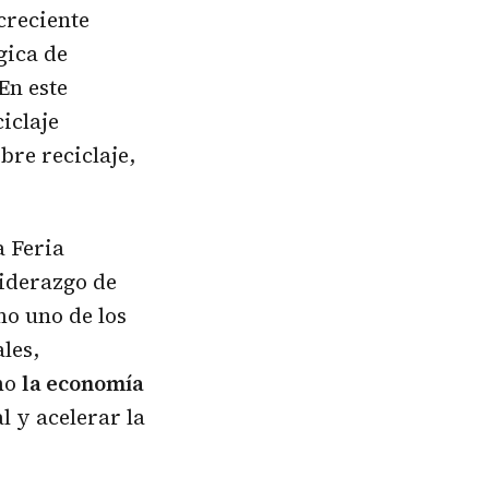
creciente
gica de
En este
iclaje
bre reciclaje,
a Feria
liderazgo de
mo uno de los
les,
ómo
la economía
l y acelerar la