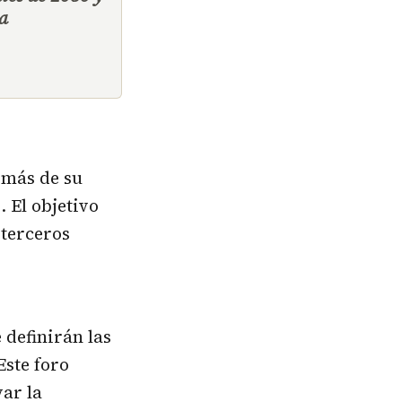
a
 más de su
 El objetivo
 terceros
 definirán las
Este foro
var la