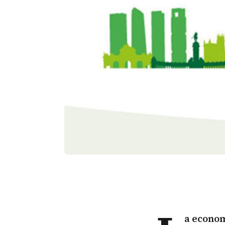
a
econom