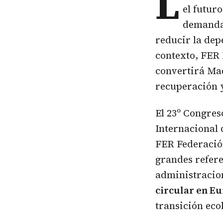
L
el futur
demanda 
reducir la dep
contexto, FER 
convertirá Mad
recuperación y
El 23º Congres
Internacional 
FER Federación
grandes refere
administracio
circular en E
transición eco