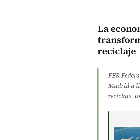
La econom
transform
reciclaje
FER Federac
Madrid a lí
reciclaje, 