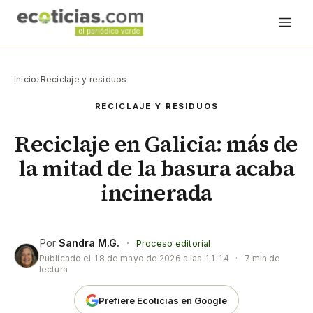
Inicio
›
Reciclaje y residuos
RECICLAJE Y RESIDUOS
Reciclaje en Galicia: más de
la mitad de la basura acaba
incinerada
Por
Sandra M.G.
·
Proceso editorial
Publicado el
18 de mayo de 2026 a las 11:14
·
7 min de
lectura
Prefiere Ecoticias en Google