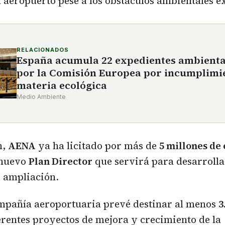
 aeropuerto pese a los obstáculos ambientales ex
RELACIONADOS
España acumula 22 expedientes ambienta
por la Comisión Europea por incumplimi
materia ecológica
Medio Ambiente
n,
AENA
ya ha licitado por más de
5 millones de
 nuevo
Plan Director
que servirá para desarrollar
e ampliación.
mpañía aeroportuaria prevé destinar al menos
3
erentes proyectos de mejora y crecimiento de la