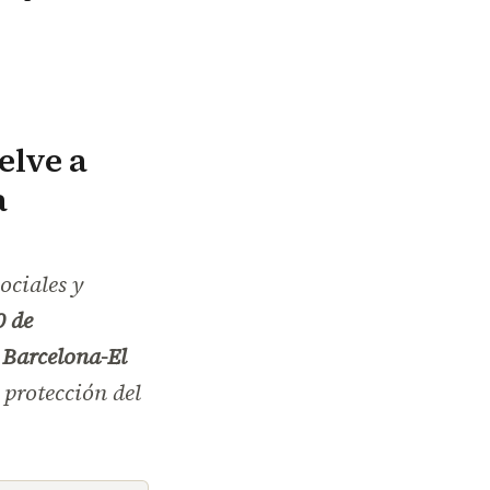
elve a
a
sociales y
0 de
 Barcelona-El
 protección del