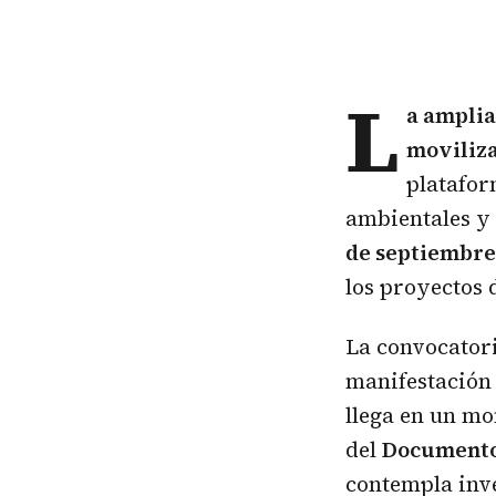
L
a amplia
moviliz
platafo
ambientales y
de septiembre 
los proyectos
La convocatori
manifestación 
llega en un m
del
Documento
contempla inv