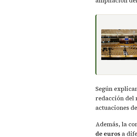
ampliación del
Según explica
redacción del
actuaciones d
Además, la co
de euros
a dif