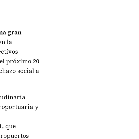
una gran
en la
ectivos
 el próximo
20
chazo social a
tudinaria
roportuaria y
1
, que
eropuertos