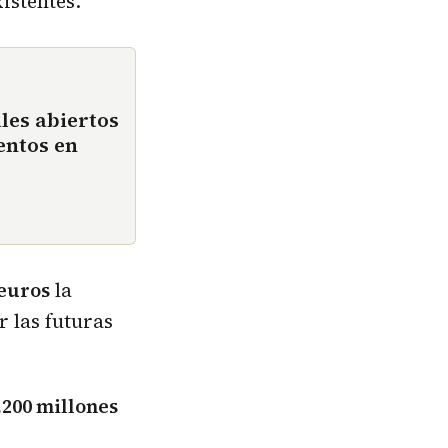
istentes.
les abiertos
entos en
 euros
la
 las futuras
.200 millones