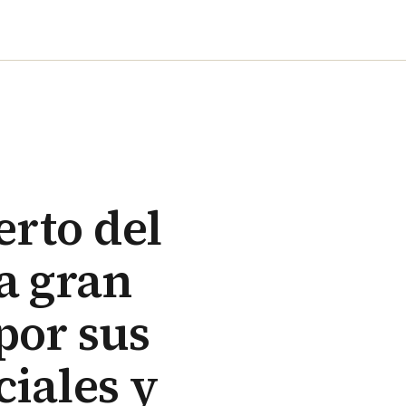
erto del
a gran
por sus
iales y