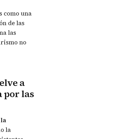
les como una
ón de las
na las
urismo no
elve a
 por las
 la
o la