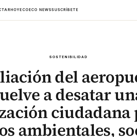
CTAR
HOYECO
ECO NEWS
SUSCRÍBETE
SOSTENIBILIDAD
iación del aeropu
vuelve a desatar un
zación ciudadana 
os ambientales, soc