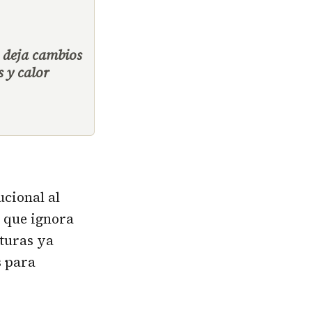
 deja cambios
s y calor
ucional al
o que ignora
cturas ya
s para