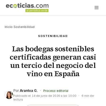
Inicio
›
Sostenibilidad
SOSTENIBILIDAD
Las bodegas sostenibles
certificadas generan casi
un tercio del negocio del
vino en España
Por
Arantxa G.
·
Proceso editorial
Publicado el
14 de junio de 2026 a las 10:00
·
6 min de
lectura