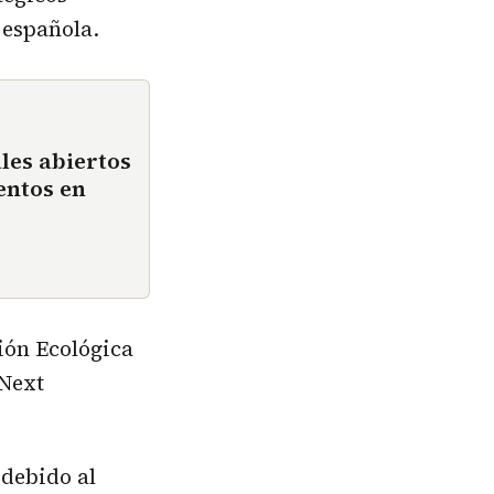
 española.
les abiertos
entos en
ción Ecológica
 Next
 debido al