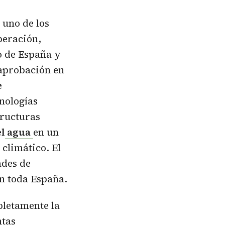
 uno de los
peración,
o de España y
 aprobación en
e
nologías
tructuras
el
agua
en un
 climático. El
ades de
n toda España.
letamente la
ntas