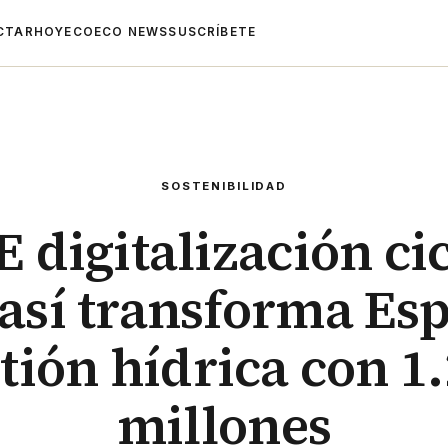
CTAR
HOYECO
ECO NEWS
SUSCRÍBETE
SOSTENIBILIDAD
 digitalización cic
 así transforma Esp
tión hídrica con 1
millones