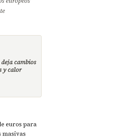
os europeos
te
 deja cambios
s y calor
de euros para
s masivas