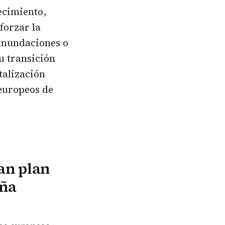
ecimiento,
forzar la
inundaciones o
u transición
talización
europeos de
ran plan
aña