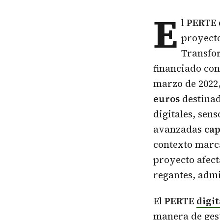
E
l
PERTE d
proyecto
Transfor
financiado co
marzo de 2022
euros
destinad
digitales, sen
avanzadas
cap
contexto marca
proyecto afec
regantes, admi
El
PERTE
digit
manera de ges