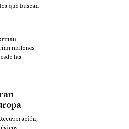
tos que buscan
forman
cian millones
esde las
gran
uropa
 Recuperación,
tégicos