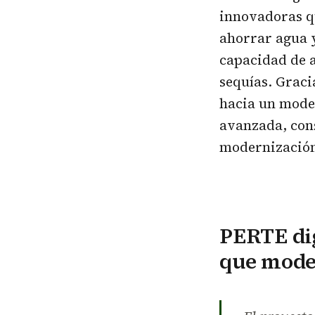
innovadoras q
ahorrar agua y
capacidad de 
sequías. Graci
hacia un model
avanzada, con
modernización
PERTE dig
que moder