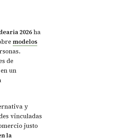
Idearia 2026
ha
sobre
modelos
ersonas.
es de
 en un
a
ernativa y
ades vinculadas
comercio justo
n la