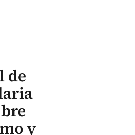
l de
daria
obre
smo y