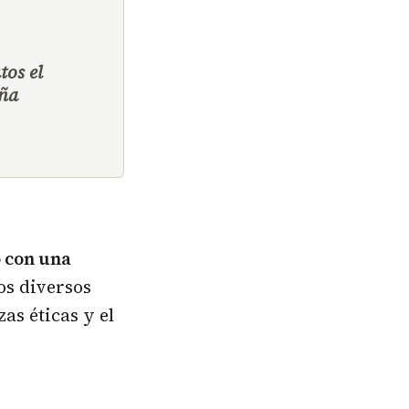
tos el
aña
o con una
Los diversos
as éticas y el