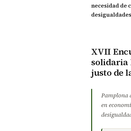
necesidad de 
desigualdades 
XVII Encu
solidaria
justo de 
Pamplona ac
en economía
desigualdad