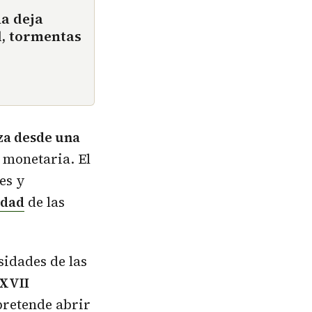
ña deja
d, tormentas
eza desde una
monetaria. El
es y
idad
de las
sidades de las
XVII
retende abrir