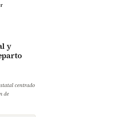
ir
l y
reparto
statal centrado
n de