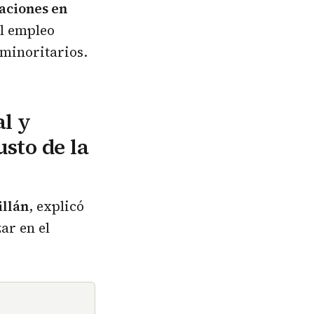
zaciones en
el empleo
 minoritarios.
l y
usto de la
illán
, explicó
ar en el