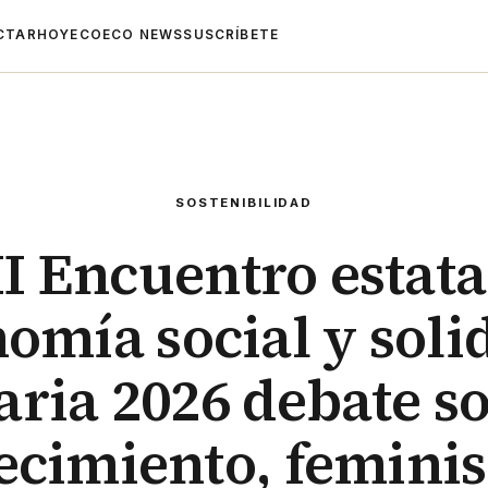
CTAR
HOYECO
ECO NEWS
SUSCRÍBETE
SOSTENIBILIDAD
I Encuentro estata
omía social y soli
aria 2026 debate s
ecimiento, femini