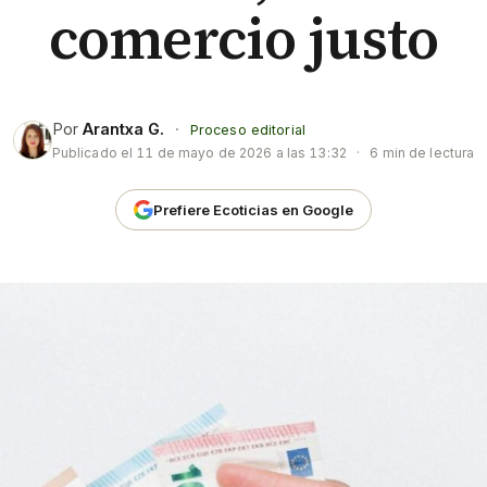
comercio justo
Por
Arantxa G.
·
Proceso editorial
Publicado el
11 de mayo de 2026 a las 13:32
·
6 min de lectura
Prefiere Ecoticias en Google