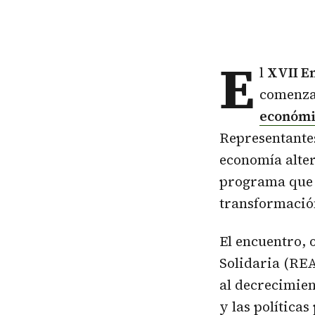
E
l
XVII En
comenzad
económi
Representantes
economía alter
programa que p
transformación
El encuentro, 
Solidaria (REA
al decrecimient
y las políticas