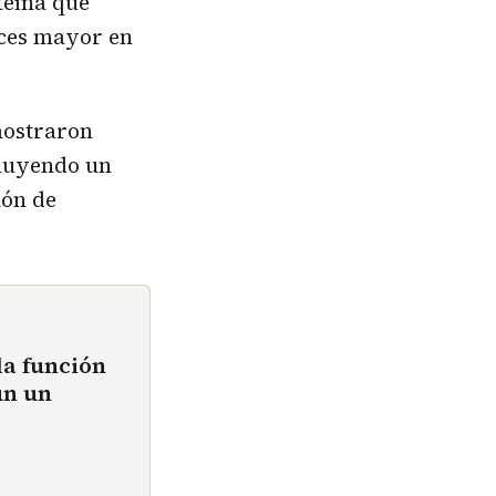
teína que
eces mayor en
mostraron
cluyendo un
hón de
la función
ún un