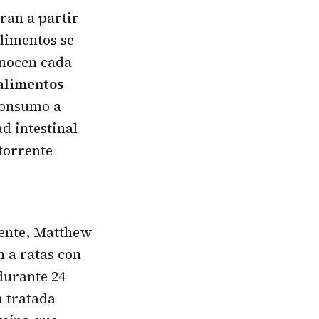
ran a partir
limentos se
onocen cada
 alimentos
consumo a
d intestinal
 torrente
mente, Matthew
 a ratas con
durante 24
a tratada