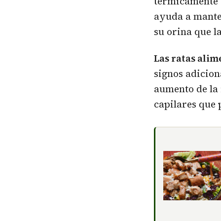
térmicamente 
ayuda a manten
su orina que la
Las ratas alim
signos adicio
aumento de la 
capilares que p