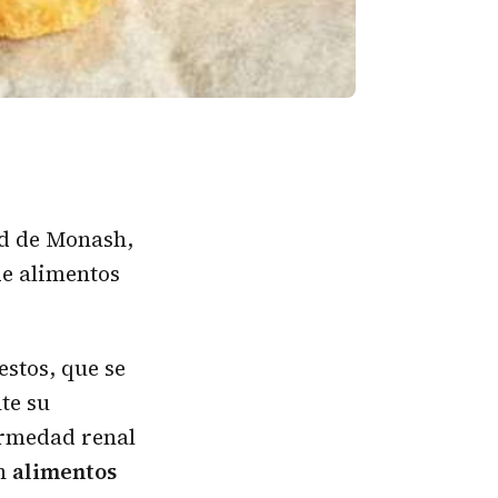
ad de Monash,
de alimentos
stos, que se
te su
ermedad renal
en
alimentos