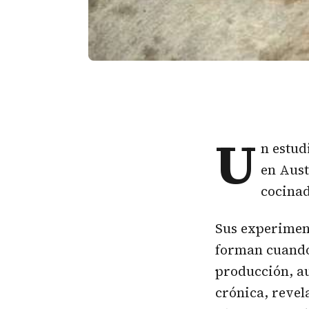
U
n estud
en Aust
cocinad
Sus experiment
forman cuando
producción, a
crónica, revel