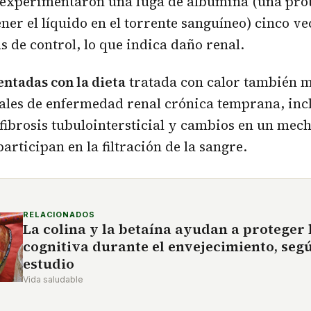
experimentaron una fuga de albúmina (una pro
er el líquido en el torrente sanguíneo) cinco v
s de control, lo que indica daño renal.
entadas con la dieta
tratada con calor también 
nales de enfermedad renal crónica temprana, in
fibrosis tubulointersticial y cambios en un mec
articipan en la filtración de la sangre.
RELACIONADOS
La colina y la betaína ayudan a proteger 
cognitiva durante el envejecimiento, seg
estudio
Vida saludable