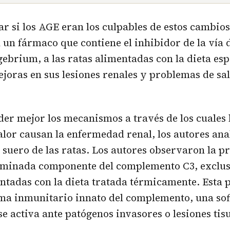
 si los AGE eran los culpables de estos cambios
un fármaco que contiene el inhibidor de la vía d
gebrium, a las ratas alimentadas con la dieta esp
oras en sus lesiones renales y problemas de sa
r mejor los mecanismos a través de los cuales l
alor causan la enfermedad renal, los autores ana
l suero de las ratas. Los autores observaron la p
ominada componente del complemento C3, exclu
entadas con la dieta tratada térmicamente. Esta 
ema inmunitario innato del complemento, una sof
se activa ante patógenos invasores o lesiones tis