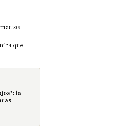
imentos
s
nica que
jos?: la
uras