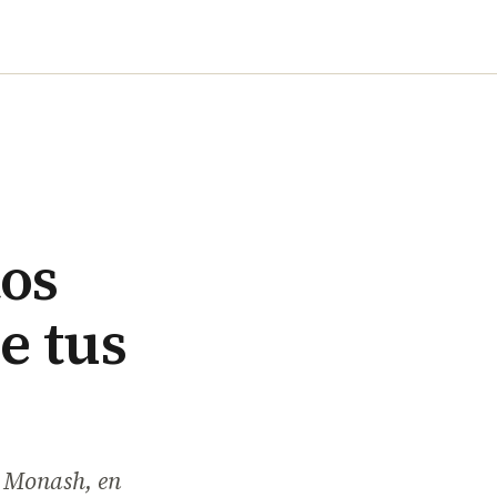
tos
e tus
e Monash, en