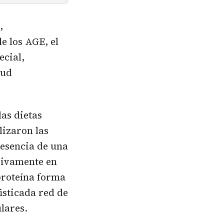
,
e los AGE, el
ecial,
lud
as dietas
lizaron las
resencia de una
sivamente en
proteína forma
isticada red de
ulares.