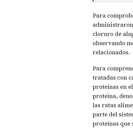
Para comprobar
administraron 
cloruro de ala
observando mej
relacionados.
Para comprende
tratadas con c
proteínas en e
proteína, den
las ratas alim
parte del sist
proteínas que 