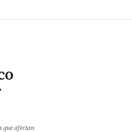
co
r
s que afectan