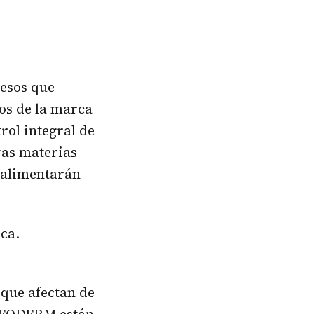
cesos que
os de la marca
rol integral de
ras materias
e alimentarán
ca.
 que afectan de
 GEODERM están