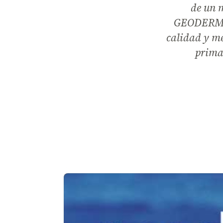
de un 
GEODERM es
calidad y me
primas