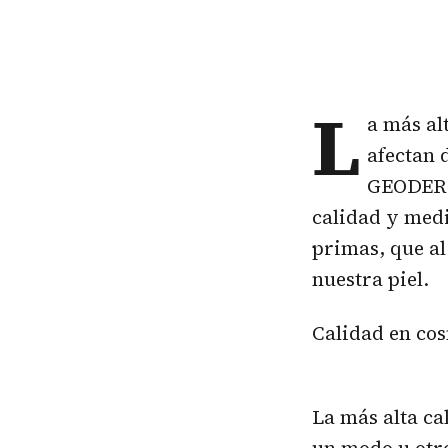
L
a más al
afectan 
GEODERM 
calidad y medi
primas, que al
nuestra piel.
Calidad en cos
La más alta ca
un modo u otr