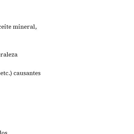
eite mineral,
uraleza
etc.) causantes
los