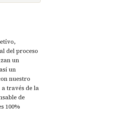
etivo,
al del proceso
izan un
así un
con nuestro
 a través de la
nsable de
 es 100%