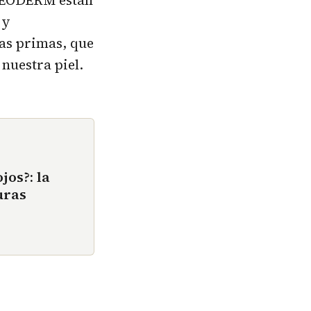
 y
as primas, que
 nuestra piel.
jos?: la
uras