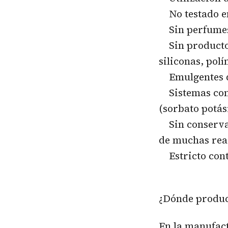
No testado en
Sin perfumes s
Sin productos 
siliconas, polí
Emulgentes de
Sistemas cons
(sorbato potási
Sin conservant
de muchas reac
Estricto contr
¿Dónde produc
En la manufac