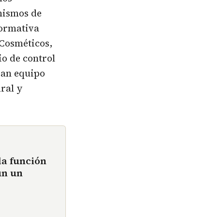
nismos de
normativa
Cosméticos,
io de control
ran equipo
ural y
la función
ún un