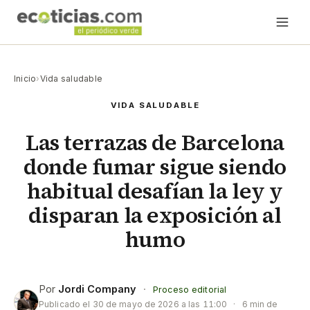
Inicio
›
Vida saludable
VIDA SALUDABLE
Las terrazas de Barcelona
donde fumar sigue siendo
habitual desafían la ley y
disparan la exposición al
humo
Por
Jordi Company
·
Proceso editorial
Publicado el
30 de mayo de 2026 a las 11:00
·
6 min de