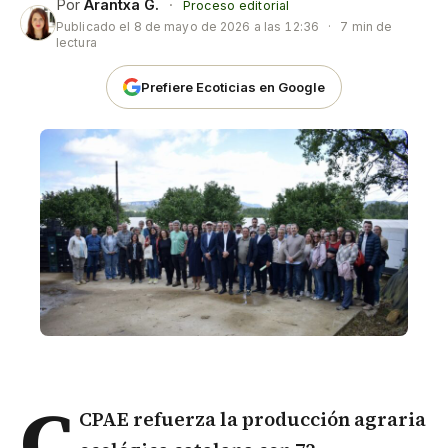
Por
Arantxa G.
·
Proceso editorial
Publicado el
8 de mayo de 2026 a las 12:36
·
7 min de
lectura
Prefiere Ecoticias en Google
C
CPAE refuerza la producción agraria