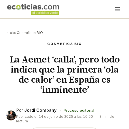
Inicio
›
Cosmética BIO
COSMÉTICA BIO
La Aemet ‘calla’, pero todo
indica que la primera ‘ola
de calor’ en España es
‘inminente’
Por
Jordi Company
·
Proceso editorial
Publicado el
14 de junio de 2025 a las 16:50
·
3 min de
lectura