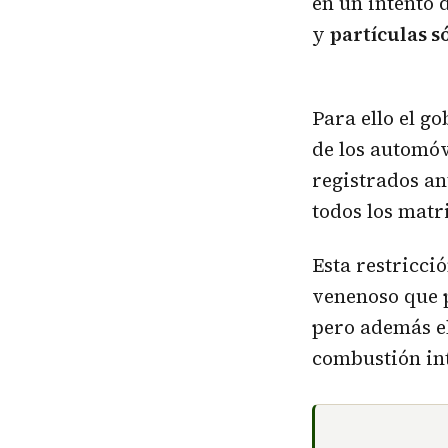
en un intento 
y
partículas só
Para ello el go
de los automóv
registrados an
todos los matr
Esta restricci
venenoso que 
pero además e
combustión int