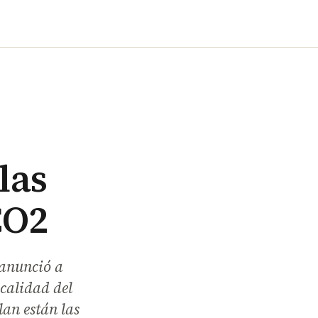
las
CO2
anunció a
 calidad del
lan están las