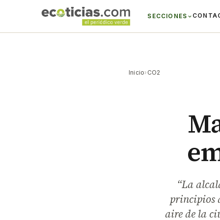
CONTA
SECCIONES
Inicio
›
CO2
Ma
em
“La alca
principios 
aire de la c