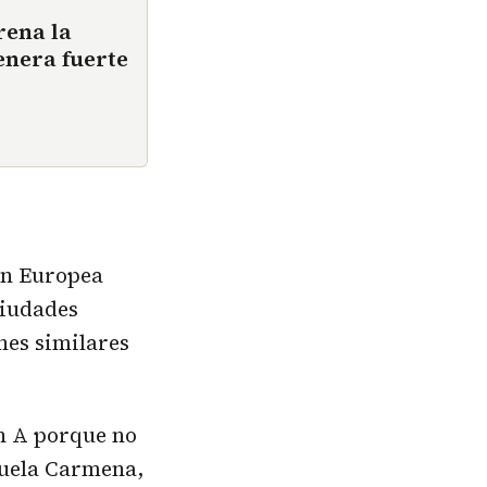
rena la
enera fuerte
ón Europea
ciudades
nes similares
an A porque no
nuela Carmena,