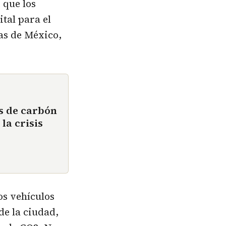
 que los
ital para el
as de México,
es de carbón
la crisis
os vehículos
de la ciudad,