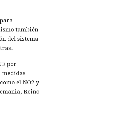
 para
 mismo también
ión del sistema
tras.
 UE por
n medidas
 como el NO2 y
Alemania, Reino