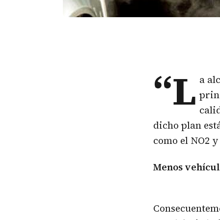
“L
a al
prin
cali
dicho plan est
como el NO2 y 
Menos vehícu
Consecuentemen