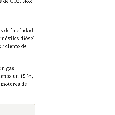
es de CO2, Nox
es de la ciudad,
tomóviles
diésel
or ciento de
 un gas
menos un 15 %,
 motores de