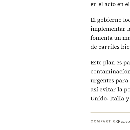
en el acto en 
El gobierno lo
implementar la
fomenta un ma
de carriles bi
Este plan es p
contaminación,
urgentes para 
así evitar la 
Unido, Italia 
X
Face
COMPARTIR