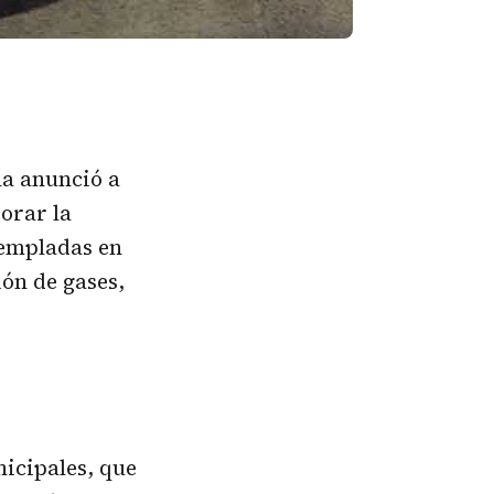
na anunció a
orar la
templadas en
ión de gases,
icipales, que