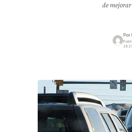
de mejorar 
Por
Publ
16:2