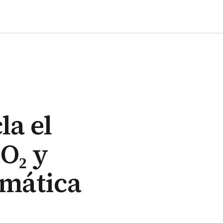
la el
O₂ y
imática