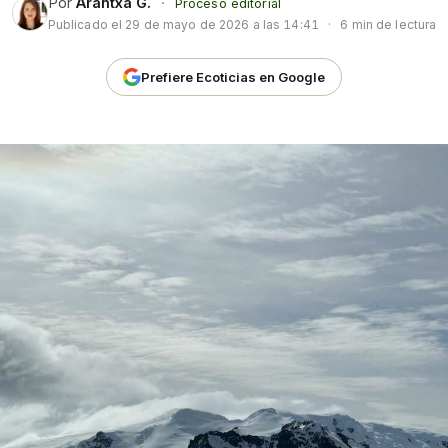
Por
Arantxa G.
·
Proceso editorial
Publicado el
29 de mayo de 2026 a las 14:41
·
6 min de lectura
Prefiere Ecoticias en Google