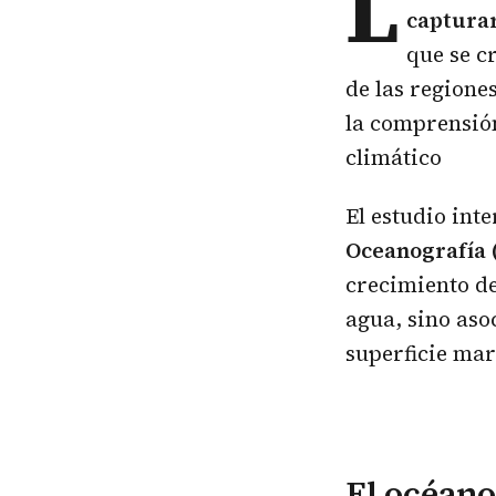
L
captura
que se c
de las regione
la comprensión
climático
El estudio inte
Oceanografía 
crecimiento de
agua, sino aso
superficie mar
El océano