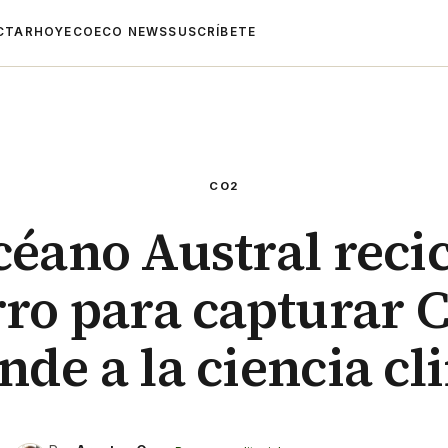
CTAR
HOYECO
ECO NEWS
SUSCRÍBETE
CO2
céano Austral recic
rro para capturar C
nde a la ciencia cl