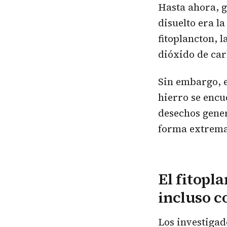
Hasta ahora, g
disuelto era l
fitoplancton, 
dióxido de ca
Sin embargo, e
hierro se encu
desechos gener
forma extrem
El fitopl
incluso c
Los investigad