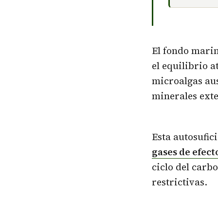
El fondo marin
el equilibrio 
microalgas aus
minerales ext
Esta autosufic
gases de efec
ciclo del carb
restrictivas.