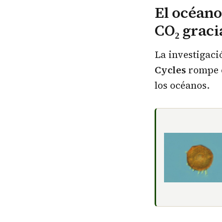
El océano
CO₂ graci
La investigaci
Cycles
rompe c
los océanos.