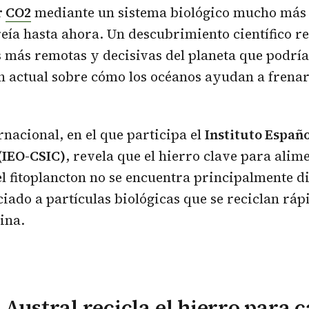
r
CO2
mediante un sistema biológico mucho más e
reía hasta ahora. Un descubrimiento científico r
s más remotas y decisivas del planeta que podrí
 actual sobre cómo los océanos ayudan a frenar
rnacional, en el que participa el
Instituto Españo
(IEO-CSIC)
, revela que el hierro clave para alime
l fitoplancton no se encuentra principalmente di
ciado a partículas biológicas que se reciclan rá
ina.
 Austral recicla el hierro para 