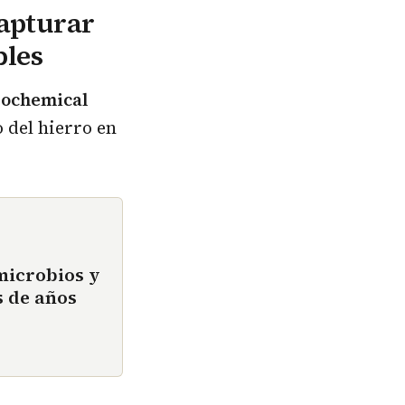
capturar
bles
eochemical
 del hierro en
microbios y
 de años