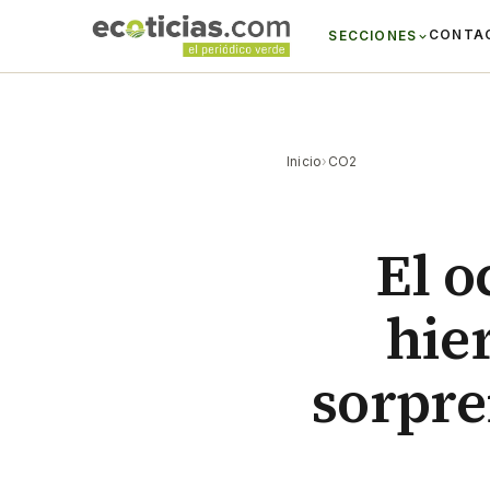
CONTA
SECCIONES
Inicio
›
CO2
El o
hie
sorpre