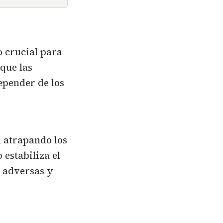
o crucial para
 que las
epender de los
n atrapando los
estabiliza el
s adversas y