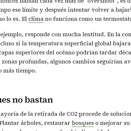
entíficos hablan cada vez más de “overshoot”, es 
mpo ese límite y después intentar volver a bajar
no lo es. El
clima
no funciona como un termostato
 ejemplo, responde con mucha lentitud. En la con
ncluso si la temperatura superficial global bajar
 capas superiores del océano podrían tardar déc
en zonas profundas, algunos cambios seguirían 
 más tiempo.
es no bastan
ayoría de la retirada de CO2 procede de solucio
 Plantar árboles, restaurar
bosques
o mejorar su 