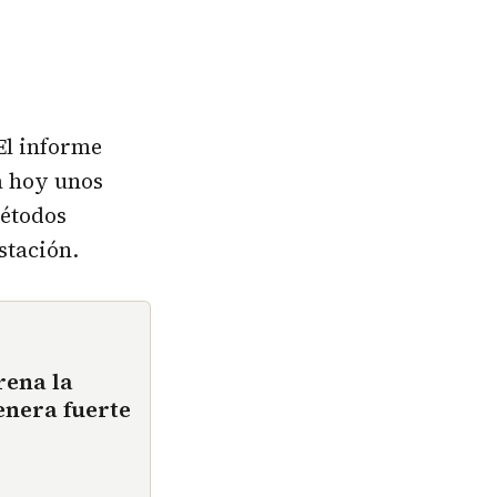
 El informe
a hoy unos
métodos
stación.
rena la
enera fuerte