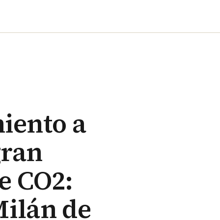
miento a
gran
de CO2:
Milán de