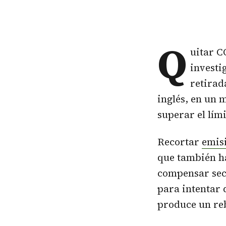
Q
uitar C
investi
retirad
inglés, en un 
superar el lími
Recortar
emis
que también h
compensar sect
para intentar 
produce un re