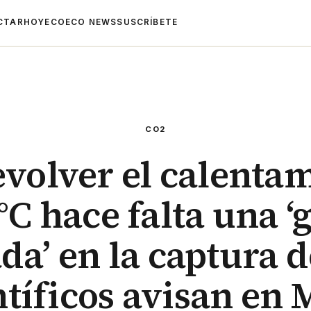
CTAR
HOYECO
ECO NEWS
SUSCRÍBETE
CO2
volver el calenta
 °C hace falta una ‘
da’ en la captura 
ntíficos avisan en 