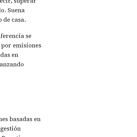
decir, superar
lo. Suena
 de casa.
ferencia se
a por emisiones
adas en
avanzando
nes basadas en
gestión