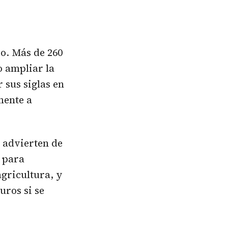
io. Más de 260
o ampliar la
 sus siglas en
mente a
s advierten de
 para
agricultura, y
uros si se