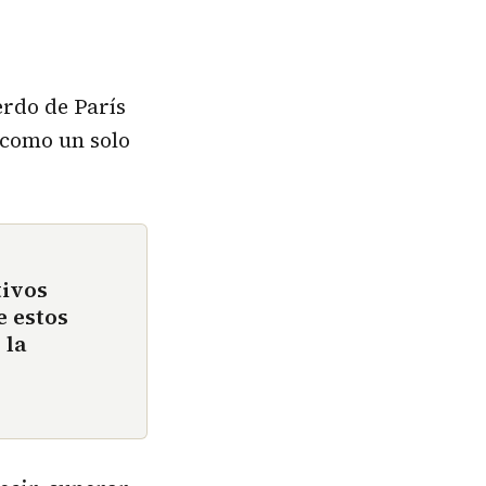
erdo de París
 como un solo
tivos
e estos
 la