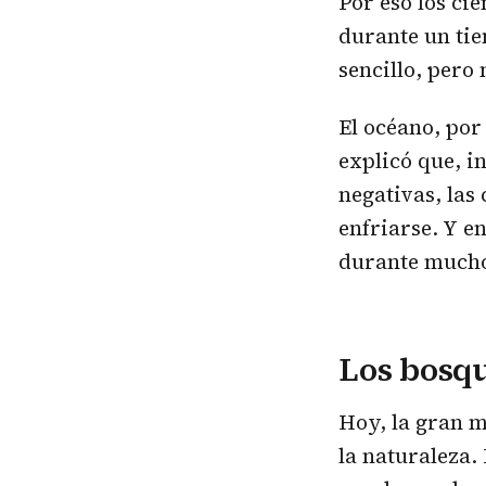
Por eso los ci
durante un tie
sencillo, pero 
El océano, por
explicó que, i
negativas, las
enfriarse. Y 
durante mucho
Los bosqu
Hoy, la gran m
la naturaleza.