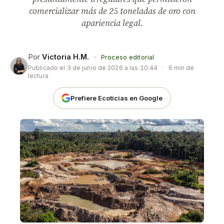
comercializar más de 25 toneladas de oro con
apariencia legal.
Por
Victoria H.M.
·
Proceso editorial
Publicado el
3 de junio de 2026 a las 10:44
·
6 min de
lectura
Prefiere Ecoticias en Google