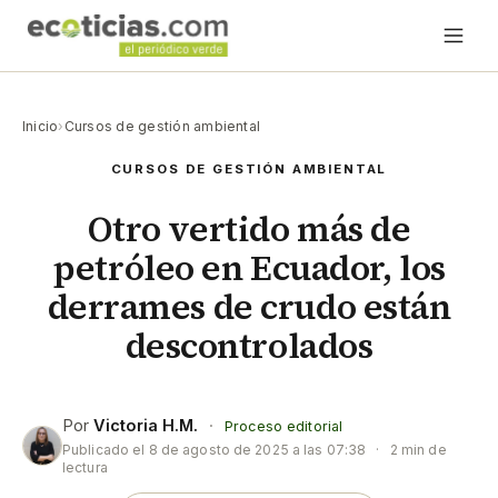
Inicio
›
Cursos de gestión ambiental
CURSOS DE GESTIÓN AMBIENTAL
Otro vertido más de
petróleo en Ecuador, los
derrames de crudo están
descontrolados
Por
Victoria H.M.
·
Proceso editorial
Publicado el
8 de agosto de 2025 a las 07:38
·
2 min de
lectura