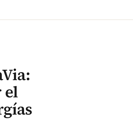
aVia:
 el
rgías