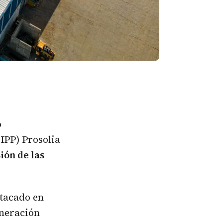
o
IPP) Prosolia
ión de las
stacado en
eneración