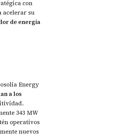
ratégica con
a acelerar su
or de energía
rosolia Energy
an a los
tividad.
amente 343 MW
tén operativos
vamente nuevos