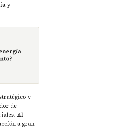
ia y
 energía
ento?
stratégico y
edor de
iales. Al
ucción a gran