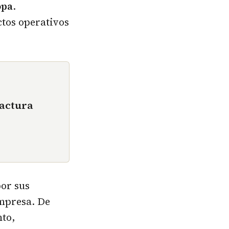
opa
.
tos operativos
factura
por sus
empresa. De
nto,