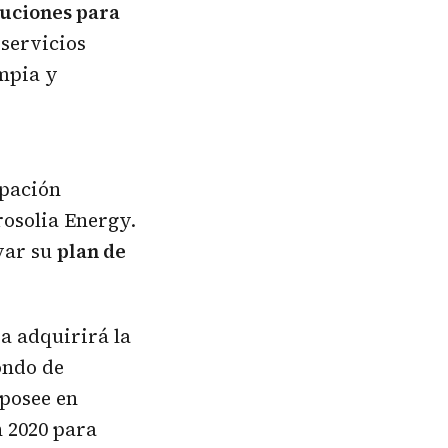
luciones para
servicios
impia y
ipación
rosolia Energy.
yar su
plan de
a adquirirá la
ondo de
 posee en
 2020 para