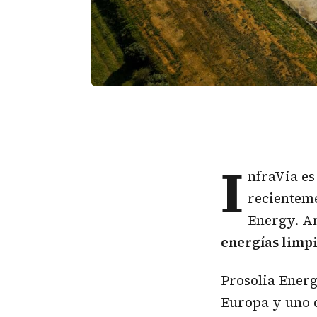
I
nfraVia es
recienteme
Energy. A
energías limp
Prosolia Energ
Europa y uno 