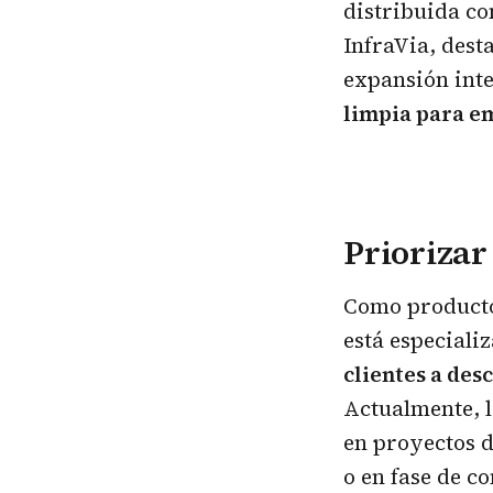
distribuida co
InfraVia, dest
expansión inte
limpia para e
Priorizar
Como producto
está especiali
clientes a des
Actualmente, 
en proyectos d
o en fase de c