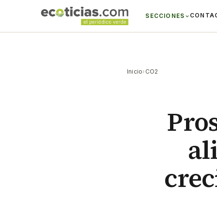
CONTA
SECCIONES
Inicio
›
CO2
Pros
al
crec