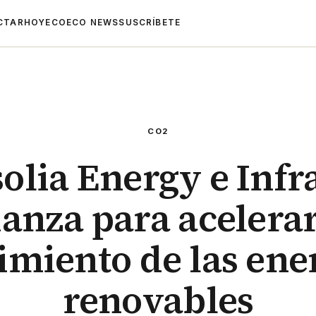
CTAR
HOYECO
ECO NEWS
SUSCRÍBETE
CO2
olia Energy e Infr
ianza para acelerar
imiento de las ene
renovables