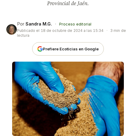
Provincial de Jaén.
Por
Sandra M.G.
·
Proceso editorial
Publicado el
18 de octubre de 2024 a las 15:34
·
3 min de
lectura
Prefiere Ecoticias en Google