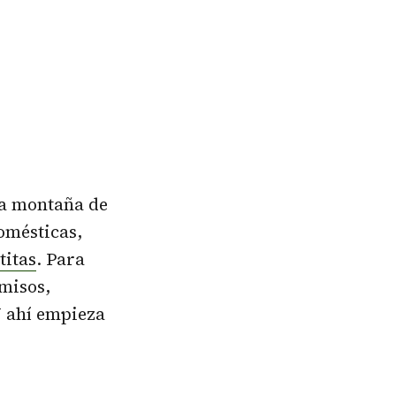
na montaña de
domésticas,
itas
. Para
rmisos,
Y ahí empieza