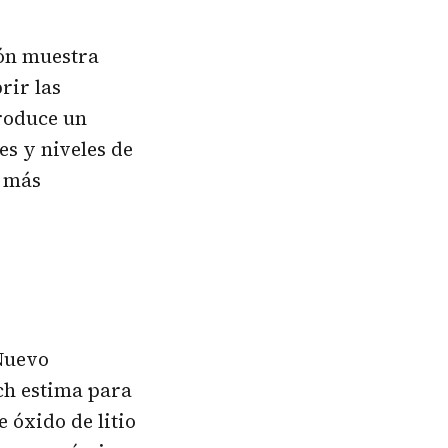
ión muestra
rir las
troduce un
s y niveles de
a más
 Nuevo
ch estima para
 óxido de litio