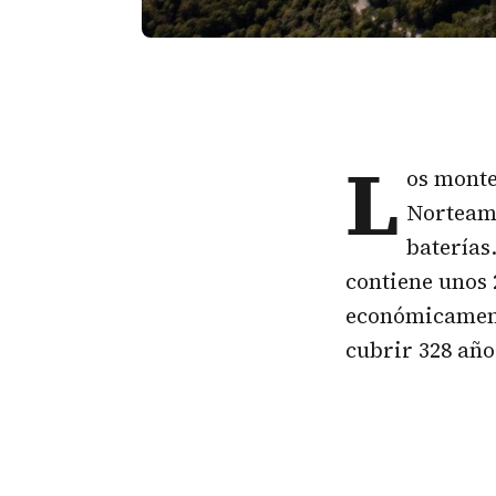
L
os monte
Norteamé
baterías
contiene unos 
económicament
cubrir 328 año