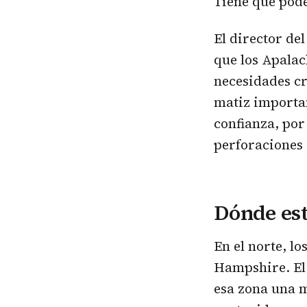
Tiene que pode
El director de
que los Apalac
necesidades cr
matiz importan
confianza, por
perforaciones
Dónde es
En el norte, l
Hampshire. El
esa zona una m