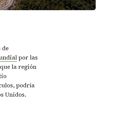
s de
undial
por las
 que la región
tio
ulos, podría
os Unidos.