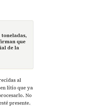
 toneladas,
nfirman que
al de la
recidas al
en litio que ya
procesarlo. No
esté presente.