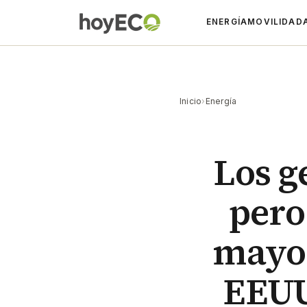
ENERGÍA
MOVILIDAD
Inicio
›
Energía
Los g
pero
mayor
EEUU