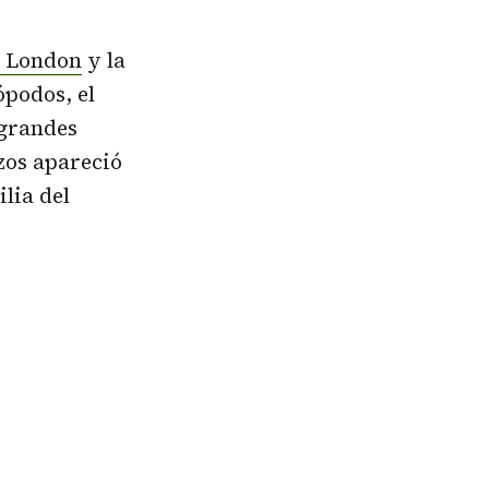
e London
y la
ópodos, el
 grandes
azos apareció
ilia del