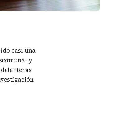
ido casi una
escomunal y
 delanteras
nvestigación