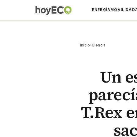
ENERGÍA
MOVILIDAD
Inicio
›
Ciencia
Un e
parecí
T.Rex e
sac