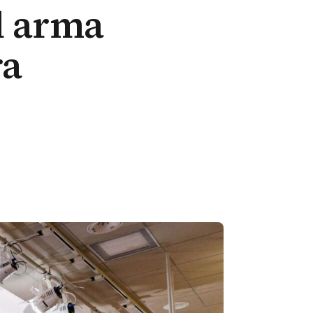
l arma
ra