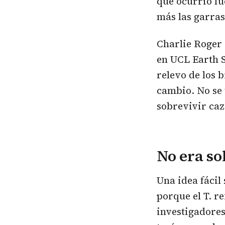
que ocurrió f
más las garra
Charlie Roger 
en UCL Earth S
relevo de los 
cambio. No se 
sobrevivir caz
No era so
Una idea fácil
porque el T. r
investigadores