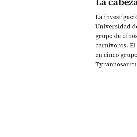
La cabez
La investigaci
Universidad de
grupo de dino
carnívoros. El
en cinco grupos
Tyrannosaurus