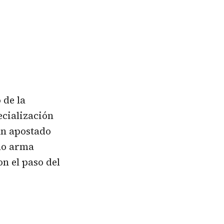
 de la
ecialización
an apostado
mo arma
n el paso del