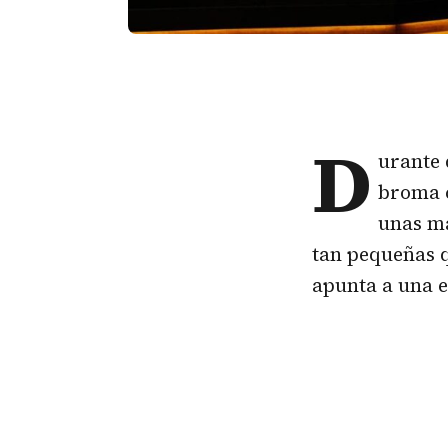
D
urante 
broma c
unas ma
tan pequeñas q
apunta a una 