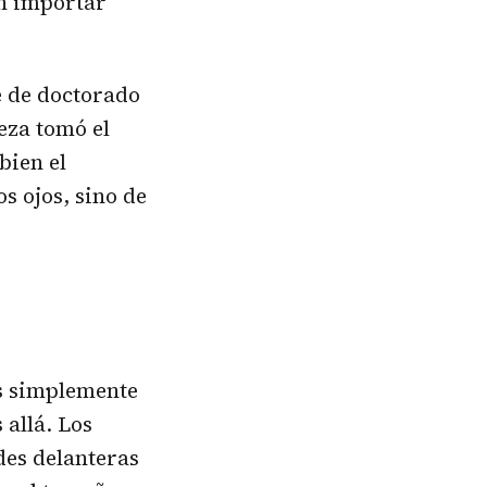
n importar
e de doctorado
eza tomó el
bien el
s ojos, sino de
os simplemente
 allá. Los
des delanteras