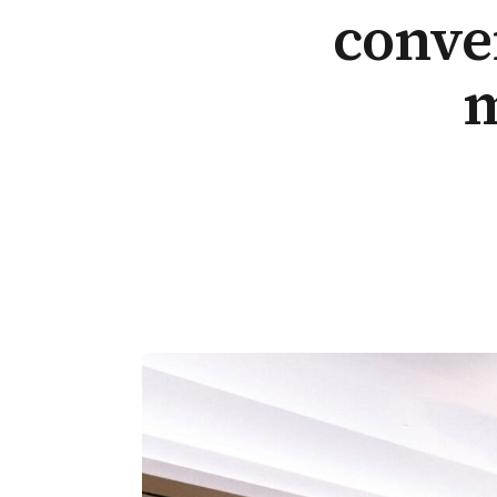
conve
m