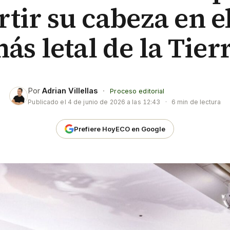
rtir su cabeza en e
ás letal de la Tier
Por
Adrian Villellas
·
Proceso editorial
Publicado el
4 de junio de 2026 a las 12:43
·
6 min de lectura
Prefiere HoyECO en Google