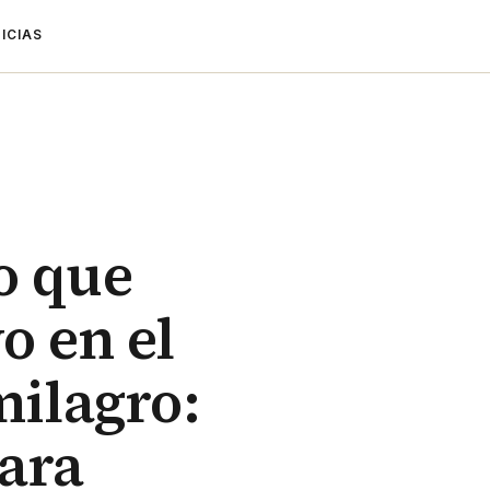
ICIAS
o que
o en el
milagro:
para