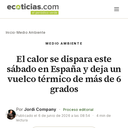
Inicio
›
Medio Ambiente
MEDIO AMBIENTE
El calor se dispara este
sábado en España y deja un
vuelco térmico de más de 6
grados
Por
Jordi Company
·
Proceso editorial
Publicado el
6 de junio de 2026 a las 08:54
·
4 min de
lectura