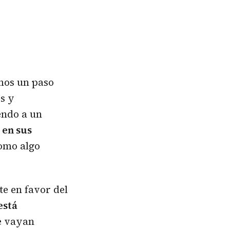
mos un paso
es y
endo a un
 en sus
como algo
te en favor del
está
e vayan