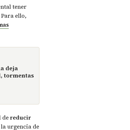
ntal tener
 Para ello,
mas
ña deja
d, tormentas
d de
reducir
 la urgencia de