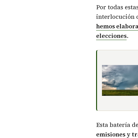
Por todas est
interlocución c
hemos elabora
elecciones
.
Esta batería d
emisiones y t