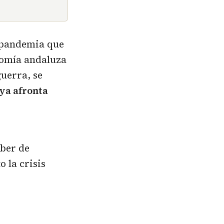
a pandemia que
nomía andaluza
uerra, se
 ya afronta
eber de
 la crisis