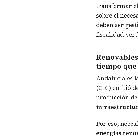
transformar el
sobre el nece
deben ser gest
fiscalidad ver
Renovables
tiempo que
Andalucía es 
(GEI) emitió d
producción de
infraestructur
Por eso, nece
energías reno