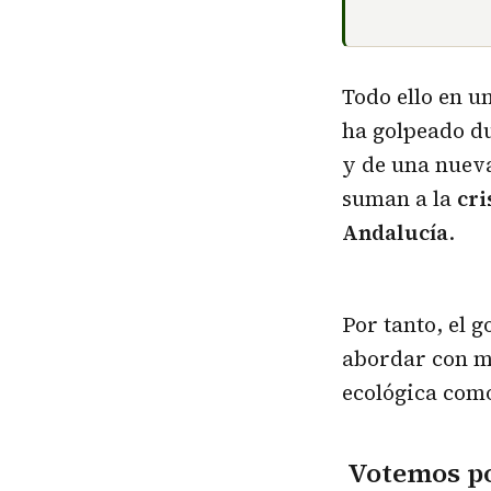
Todo ello en u
ha golpeado d
y de una nueva
suman a la
cri
Andalucía
.
Por tanto, el 
abordar con mu
ecológica como
Votemos por