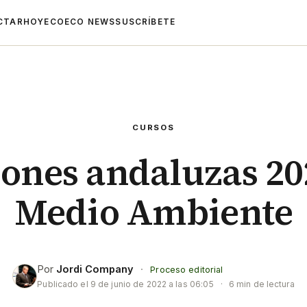
CTAR
HOYECO
ECO NEWS
SUSCRÍBETE
CURSOS
iones andaluzas 202
Medio Ambiente
Por
Jordi Company
·
Proceso editorial
Publicado el
9 de junio de 2022 a las 06:05
·
6 min de lectura