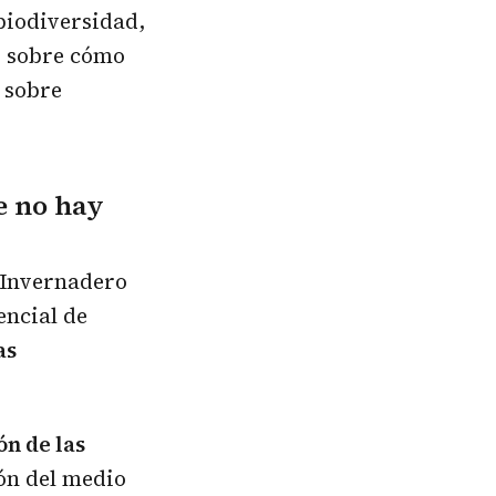
biodiversidad,
, sobre cómo
 sobre
e no hay
 Invernadero
encial de
as
ón de las
ón del medio