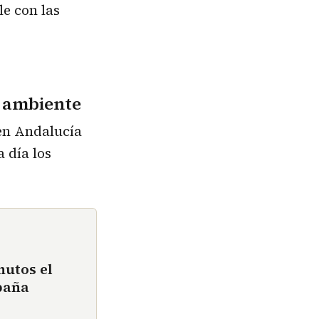
e con las
o ambiente
 en Andalucía
 día los
nutos el
paña