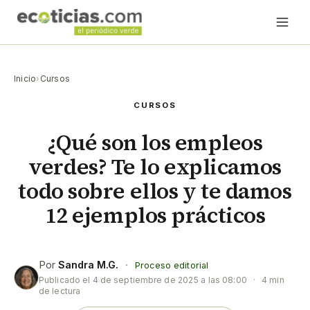
Inicio
›
Cursos
CURSOS
¿Qué son los empleos
verdes? Te lo explicamos
todo sobre ellos y te damos
12 ejemplos prácticos
Por
Sandra M.G.
·
Proceso editorial
Publicado el
4 de septiembre de 2025 a las 08:00
·
4 min
de lectura