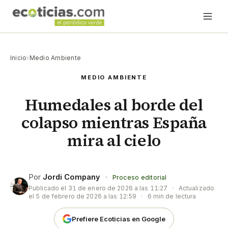
Inicio
›
Medio Ambiente
MEDIO AMBIENTE
Humedales al borde del
colapso mientras España
mira al cielo
Por
Jordi Company
·
Proceso editorial
Publicado el
31 de enero de 2026 a las 11:27
·
Actualizado
el
5 de febrero de 2026 a las 12:59
·
6 min de lectura
Prefiere Ecoticias en Google