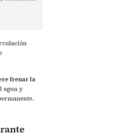
irculación
e
re frenar la
l agua y
 permanente.
urante