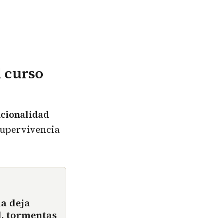
l curso
cionalidad
supervivencia
ña deja
d, tormentas