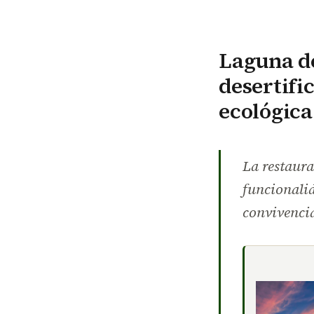
Laguna de
desertifi
ecológica
La restaura
funcionalid
convivenci