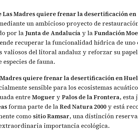
 Las Madres quiere frenar la
desertificación
en
ediante un ambicioso proyecto de restauració
do por la
Junta de Andalucía
y la
Fundación Mo
ende recuperar la funcionalidad hídrica de uno 
valiosos del litoral andaluz y reforzar su pape
e especies de fauna.
Madres quiere frenar la desertificación en Hue
almente sensible para los ecosistemas acuático
tuada entre
Moguer
y
Palos de la Frontera
, esta
eas
forma parte de la
Red Natura 2000
y está rec
lmente como
sitio Ramsar
, una distinción reserv
extraordinaria importancia ecológica.