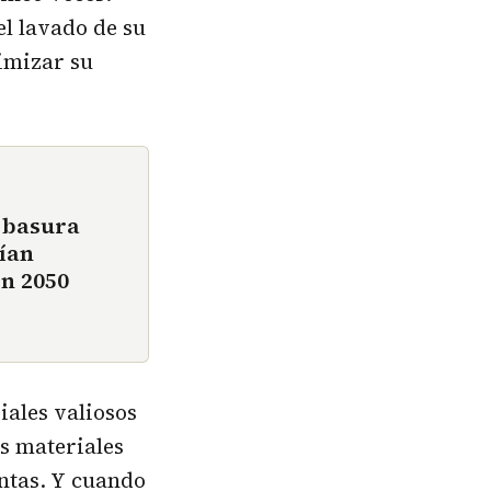
el lavado de su
imizar su
 basura
rían
en 2050
iales valiosos
s materiales
intas. Y cuando