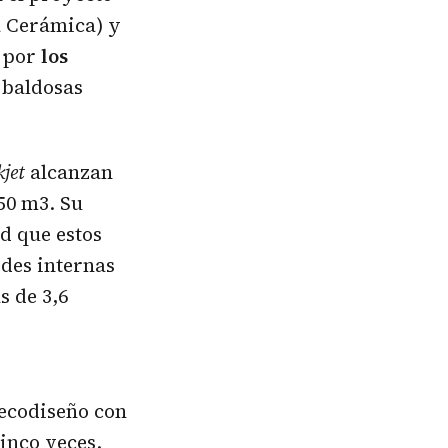
a Cerámica) y
o por
los
e baldosas
kjet
alcanzan
50 m3. Su
d que estos
edes internas
s de 3,6
 ecodiseño con
cinco veces.