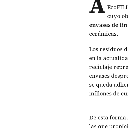
A
EcoFILL
cuyo ob
envases de tin
cerámicas.
Los residuos d
en la actualid
reciclaje repr
envases despre
se queda adher
millones de eu
De esta forma
las que propic