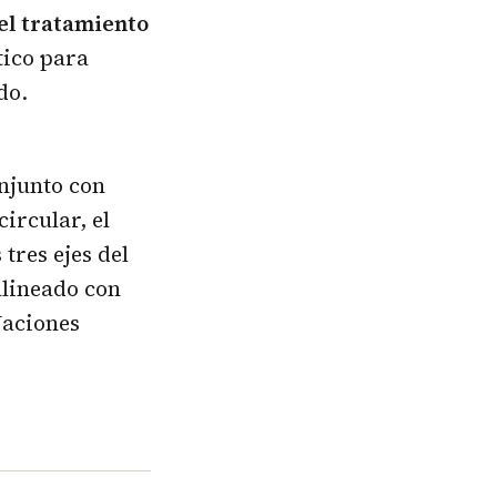
el tratamiento
tico para
do.
njunto con
ircular, el
tres ejes del
alineado con
Naciones