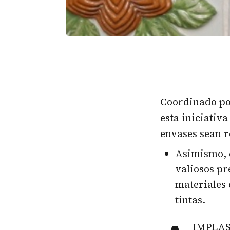
Coordinado por
esta iniciativ
envases sean r
Asimismo, e
valiosos pr
materiales 
tintas.
IMPLAS 