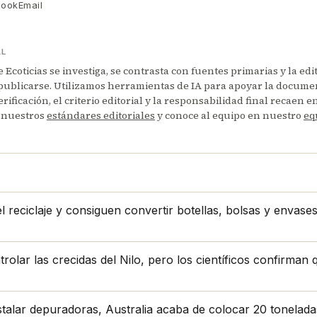
book
Email
AL
Ecoticias se investiga, se contrasta con fuentes primarias y la edi
publicarse. Utilizamos herramientas de IA para apoyar la documen
erificación, el criterio editorial y la responsabilidad final recaen 
 nuestros
estándares editoriales
y conoce al equipo en nuestro
eq
 reciclaje y consiguen convertir botellas, bolsas y envase
lar las crecidas del Nilo, pero los científicos confirman qu
stalar depuradoras, Australia acaba de colocar 20 tonelad