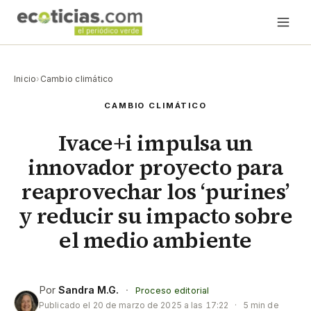
Inicio
›
Cambio climático
CAMBIO CLIMÁTICO
Ivace+i impulsa un
innovador proyecto para
reaprovechar los ‘purines’
y reducir su impacto sobre
el medio ambiente
Por
Sandra M.G.
·
Proceso editorial
Publicado el
20 de marzo de 2025 a las 17:22
·
5 min de