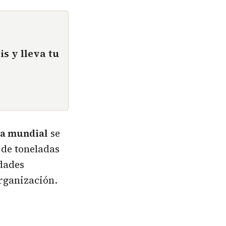
is y lleva tu
ca mundial
se
 de toneladas
idades
rganización.