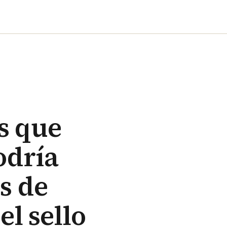
s que
odría
s de
el sello