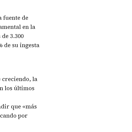
 fuente de
amental en la
 de 3.300
 de su ingesta
 creciendo, la
n los últimos
adir que «más
scando por