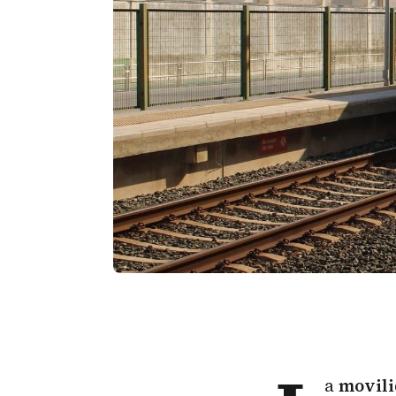
a
movili