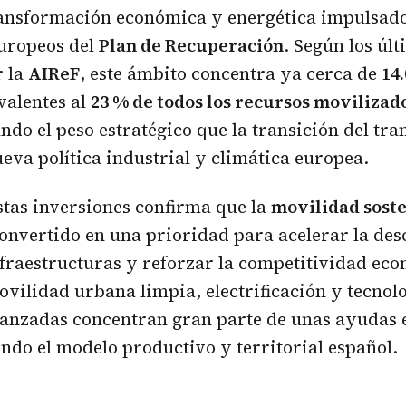
ransformación económica y energética impulsado
uropeos del
Plan de Recuperación
. Según los úl
r la
AIReF
, este ámbito concentra ya cerca de
14
valentes al
23 % de todos los recursos movilizad
ando el peso estratégico que la transición del tra
ueva política industrial y climática europea.
stas inversiones confirma que la
movilidad soste
onvertido en una prioridad para acelerar la de
fraestructuras y reforzar la competitividad eco
ovilidad urbana limpia, electrificación y tecnol
vanzadas concentran gran parte de unas ayudas
endo el modelo productivo y territorial español.