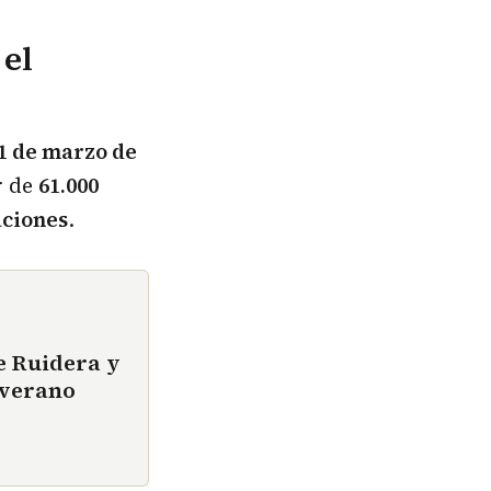
 el
1 de marzo de
r de
61.000
aciones
.
e Ruidera y
 verano