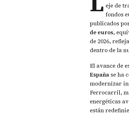
L
eje de t
fondos e
publicados po
de euros
, equi
de 2026, reflej
dentro de la n
El avance de e
España
se ha c
modernizar in
Ferrocarril, m
energéticas a
están redefini