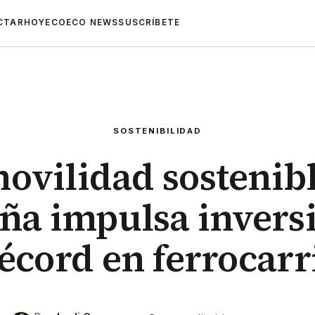
CTAR
HOYECO
ECO NEWS
SUSCRÍBETE
SOSTENIBILIDAD
ovilidad sostenib
ña impulsa invers
écord en ferrocarr