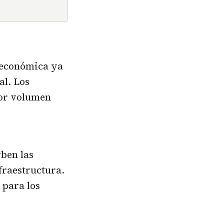
n económica ya
al. Los
yor volumen
rben las
fraestructura.
 para los