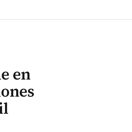
le en
iones
il