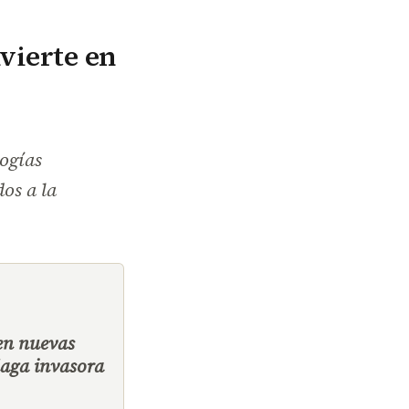
vierte en
logías
dos a la
ren nuevas
laga invasora