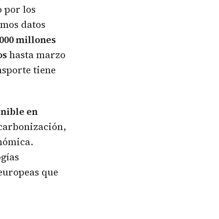
 por los
timos datos
.000 millones
os
hasta marzo
nsporte tiene
nible en
scarbonización,
nómica.
ogías
 europeas que