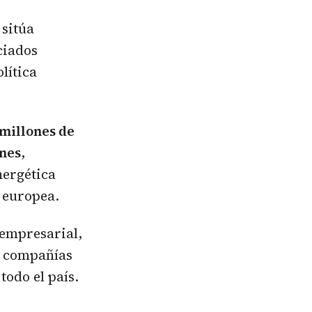
 sitúa
ciados
lítica
 millones de
ones
,
nergética
a europea.
 empresarial,
, compañías
odo el país.