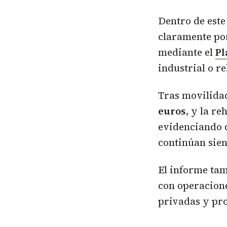
Dentro de este
claramente por
mediante el
Pl
industrial o r
Tras movilidad
euros
, y la r
evidenciando q
continúan sien
El informe tam
con operacione
privadas y pro