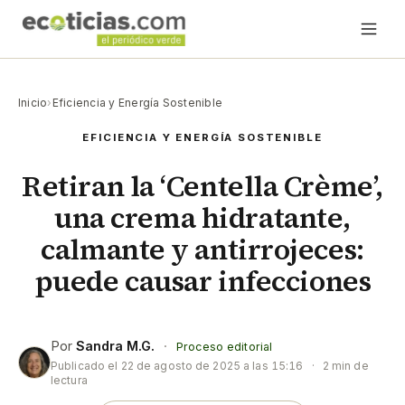
Inicio
›
Eficiencia y Energía Sostenible
EFICIENCIA Y ENERGÍA SOSTENIBLE
Retiran la ‘Centella Crème’,
una crema hidratante,
calmante y antirrojeces:
puede causar infecciones
Por
Sandra M.G.
·
Proceso editorial
Publicado el
22 de agosto de 2025 a las 15:16
·
2 min de
lectura