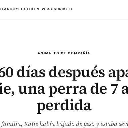
CTAR
HOYECO
ECO NEWS
SUSCRÍBETE
ANIMALES DE COMPAÑÍA
 60 días después ap
ie, una perra de 7 
perdida
 familia, Katie había bajado de peso y estaba se