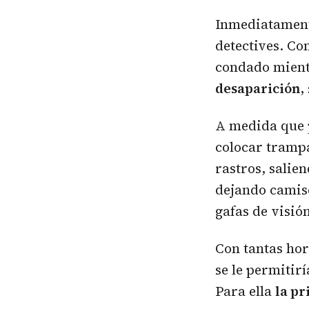
Inmediatament
detectives. Co
condado mientr
desaparición
,
A medida que 
colocar trampa
rastros, salie
dejando camise
gafas de visió
Con tantas hor
se le permitir
Para ella
la pr