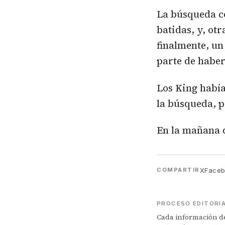
La búsqueda co
batidas, y, otr
finalmente, un
parte de haber
Los King había
la búsqueda, po
En la mañana d
X
Face
COMPARTIR
PROCESO EDITORI
Cada información de 