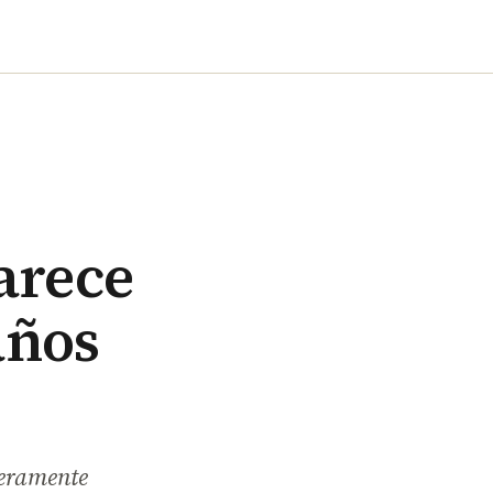
arece
años
veramente