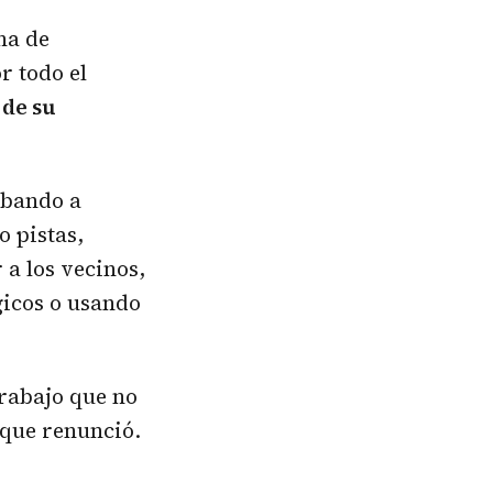
na de
r todo el
 de su
obando a
 pistas,
 a los vecinos,
gicos o usando
trabajo que no
 que renunció.