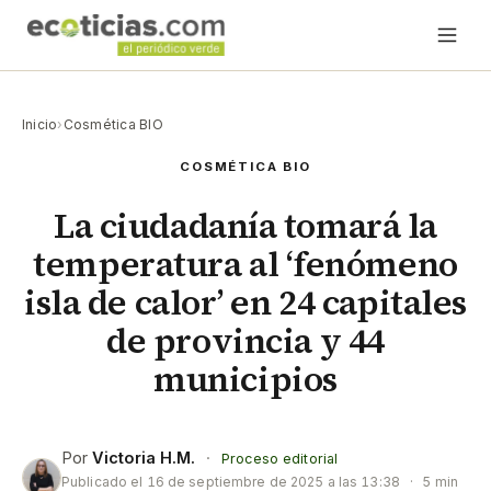
Inicio
›
Cosmética BIO
COSMÉTICA BIO
La ciudadanía tomará la
temperatura al ‘fenómeno
isla de calor’ en 24 capitales
de provincia y 44
municipios
Por
Victoria H.M.
·
Proceso editorial
Publicado el
16 de septiembre de 2025 a las 13:38
·
5 min