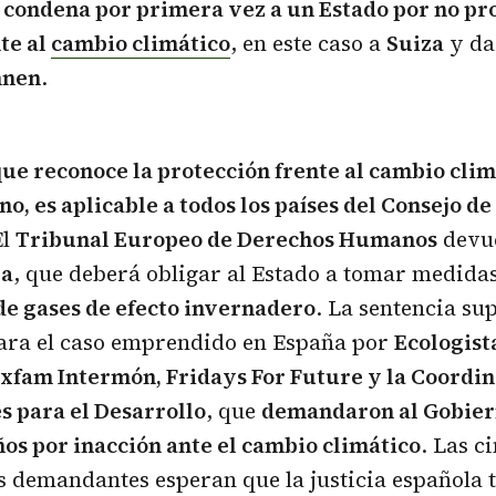
e
condena por primera vez a un Estado por no pr
te al
cambio climático
, en este caso a
Suiza
y da 
nnen
.
que reconoce la protección frente al cambio cli
, es aplicable a todos los países del Consejo de
El
Tribunal Europeo de Derechos Humanos
devue
za
, que deberá obligar al Estado a tomar medida
de gases de efecto invernadero
. La sentencia su
para el caso emprendido en España por
Ecologist
xfam Intermón, Fridays For Future y la Coordi
s para el Desarrollo
, que
demandaron al Gobier
ños por inacción ante el cambio climático
. Las c
 demandantes esperan que la justicia española 