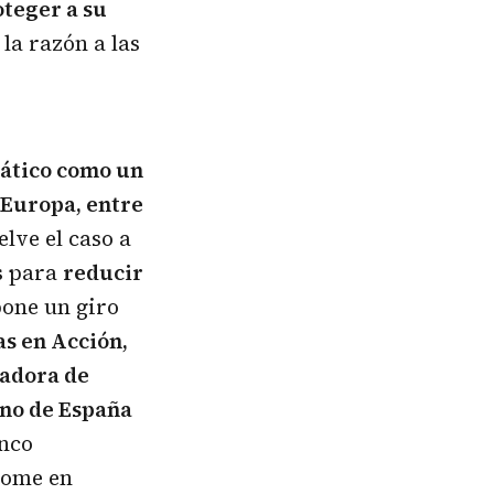
oteger a su
la razón a las
mático como un
 Europa, entre
lve el caso a
s para
reducir
pone un giro
as en Acción,
nadora de
no de España
inco
tome en