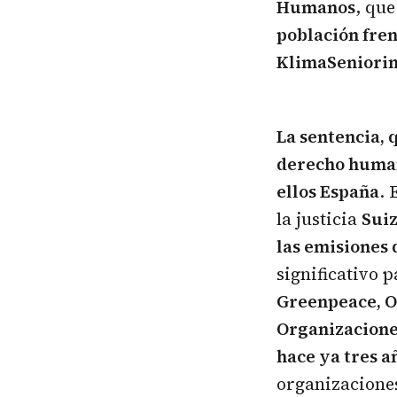
Humanos
, qu
población fren
KlimaSeniori
La sentencia, 
derecho humano
ellos España
. 
la justicia
Sui
las emisiones 
significativo 
Greenpeace, O
Organizacione
hace ya tres a
organizaciones