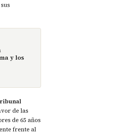
 sus
n
ma y los
ribunal
avor de las
ores de 65 años
nte frente al