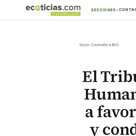
CONTA
SECCIONES
Inicio
›
Cosmética BIO
El Tri
Humano
a favo
y cond