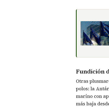
Fundición d
Otras plusmarc
polos: la Antá
marino con ape
más baja desde