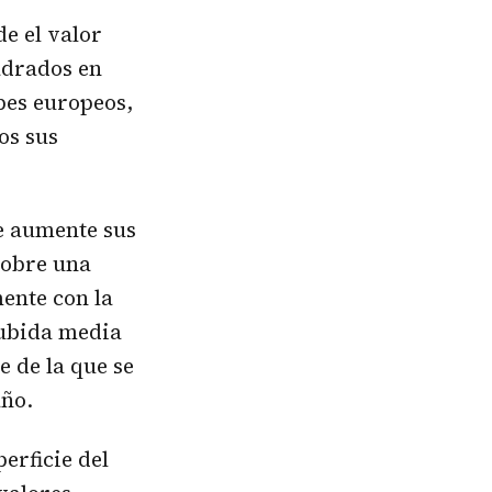
de el valor
adrados en
lpes europeos,
os sus
e aumente sus
sobre una
ente con la
subida media
e de la que se
año.
erficie del