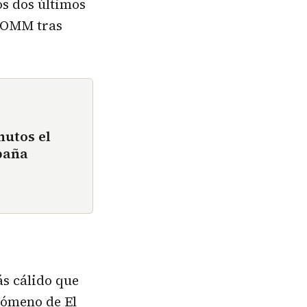
os dos últimos
a OMM tras
nutos el
paña
ás cálido que
enómeno de El