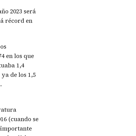
año 2023 será
rá récord en
dos
74 en los que
tuaba 1,4
ya de los 1,5
.
ratura
016 (cuando se
n importante