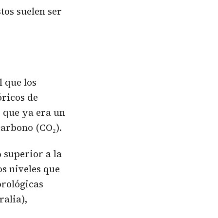
tos suelen ser
 que los
óricos de
 que ya era un
carbono (CO₂).
 superior a la
os niveles que
orológicas
alia),