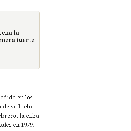
rena la
enera fuerte
edido en los
 de su hielo
brero, la cifra
ales en 1979.