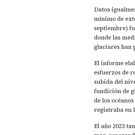
Datos igualmen
mínimo de exte
septiembre) fu
donde las medi
glaciares han 
El informe ela
esfuerzos de r
subida del niv
fundición de g
de los océanos
registraba en 
El año 2023 ta