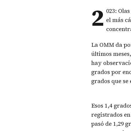
2
023: Ola
el más cá
concentr
La OMM da por 
últimos meses,
hay observacio
grados por enc
grados que se 
Esos 1,4 grado
registrados en
pasó de 1,29 g