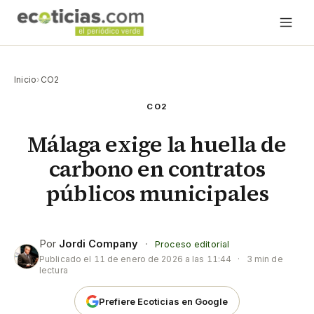
Inicio
›
CO2
CO2
Málaga exige la huella de
carbono en contratos
públicos municipales
Por
Jordi Company
·
Proceso editorial
Publicado el
11 de enero de 2026 a las 11:44
·
3 min de
lectura
Prefiere Ecoticias en Google