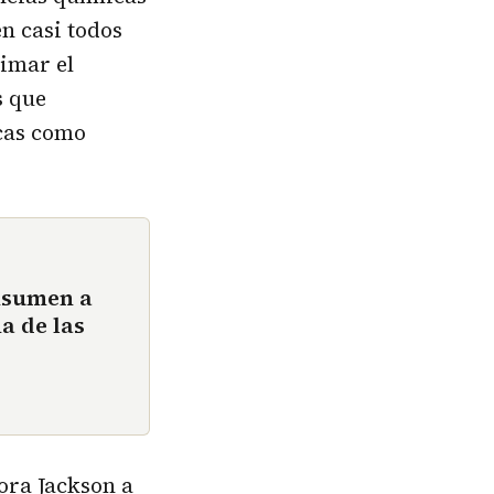
en casi todos
timar el
s que
icas como
nsumen a
a de las
ora Jackson a