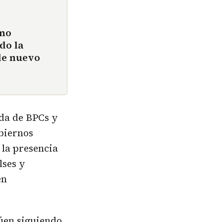
eno
do la
 de nuevo
ida de BPCs y
obiernos
 la presencia
lses y
én
núen siguiendo