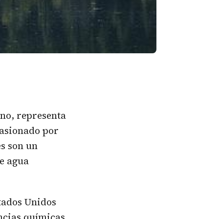
no, representa
casionado por
es son un
de agua
tados Unidos
ancias químicas