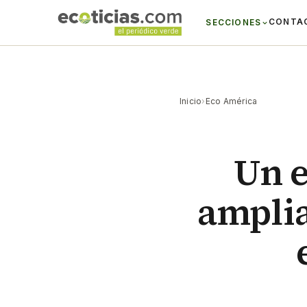
CONTA
SECCIONES
Inicio
›
Eco América
Un e
amplia