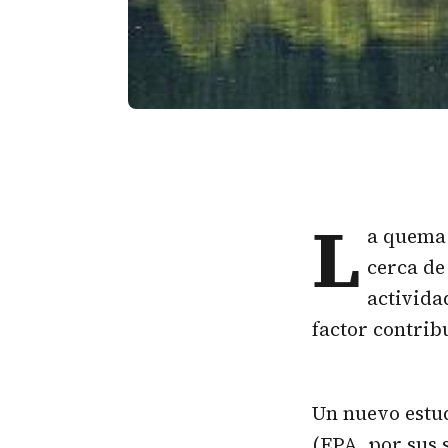
L
a quema 
cerca de
activida
factor contrib
Un nuevo estud
(EPA, por sus 