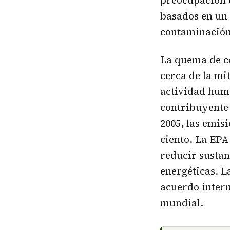
preocupación e
basados en un 
contaminación 
La quema de c
cerca de la mi
actividad huma
contribuyente 
2005, las emis
ciento. La EP
reducir sustan
energéticas. 
acuerdo intern
mundial.