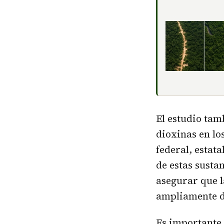
El estudio ta
dioxinas en lo
federal, estat
de estas susta
asegurar que l
ampliamente d
Es importante 