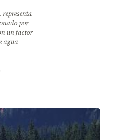
 representa
sionado por
on un factor
de agua
a