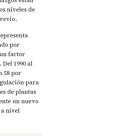
lazgos están
os niveles de
revio.
representa
ado por
un factor
 Del 1990 al
n 58 por
egulación para
es de plantas
ente un nuevo
a nivel