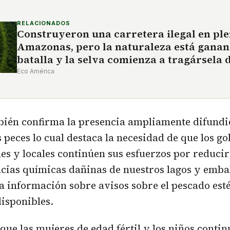
RELACIONADOS
Construyeron una carretera ilegal en pl
Amazonas, pero la naturaleza está ganan
batalla y la selva comienza a tragársela
Eco América
mbién confirma la presencia ampliamente difund
s peces lo cual destaca la necesidad de que los g
ales y locales continúen sus esfuerzos por reducir
ncias químicas dañinas de nuestros lagos y emba
a información sobre avisos sobre el pescado est
isponibles.
que las mujeres de edad fértil y los niños conti