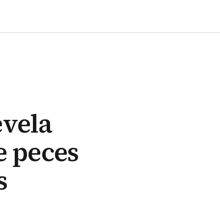
evela
e peces
s