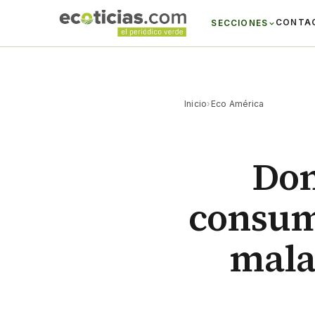
CONTA
SECCIONES
Inicio
›
Eco América
Don
consum
mala