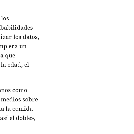
 los
obabilidades
izar los datos,
ump era un
da
que
la edad, el
canos como
s medios sobre
ia la comida
asi el doble»,