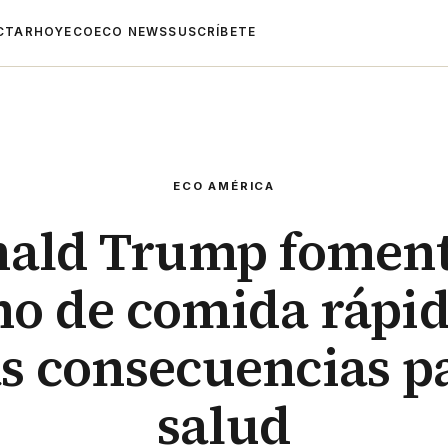
CTAR
HOYECO
ECO NEWS
SUSCRÍBETE
ECO AMÉRICA
ald Trump foment
o de comida rápida
s consecuencias pa
salud