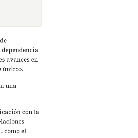
 de
a dependencia
es avances en
e único».
en una
icación con la
elaciones
, como el