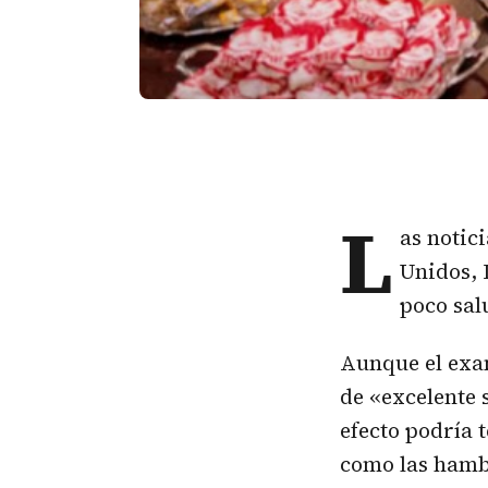
L
as notici
Unidos, 
poco sal
Aunque el exa
de «excelente 
efecto podría 
como las hamb