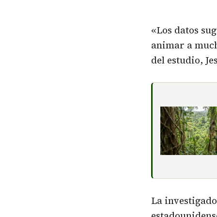
«Los datos sug
animar a much
del estudio, J
La investigad
estadounidense