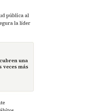
ud pública al
gura la líder
escubren una
es veces más
nte
ábitos