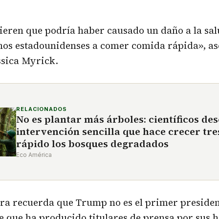
ieren que podría haber causado un daño a la sal
os estadounidenses a comer comida rápida», ase
essica Myrick.
RELACIONADOS
No es plantar más árboles: científicos d
intervención sencilla que hace crecer tr
rápido los bosques degradados
Eco América
ora recuerda que Trump no es el primer preside
 que ha producido titulares de prensa por sus h