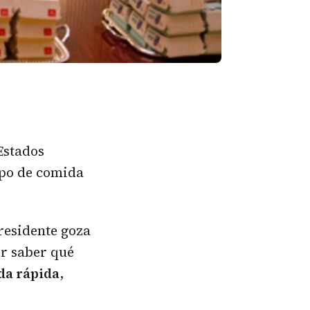
 Estados
ipo de comida
residente goza
or saber qué
da rápida
,