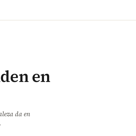
nden en
raleza da en
.