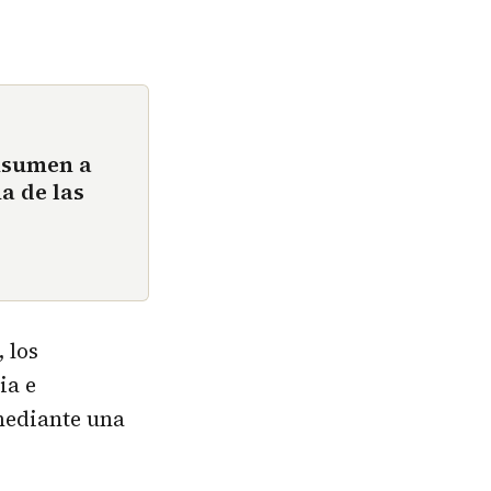
nsumen a
a de las
 los
ia e
mediante una