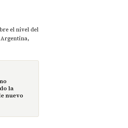
re el nivel del
 Argentina,
eno
do la
 de nuevo