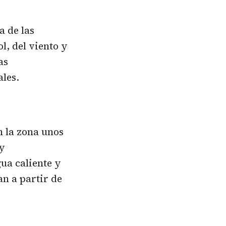
 de las
l, del viento y
as
les.
n la zona unos
 y
ua caliente y
an a partir de