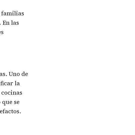
 familias
 En las
es
as. Uno de
ficar la
 cocinas
o que se
efactos.