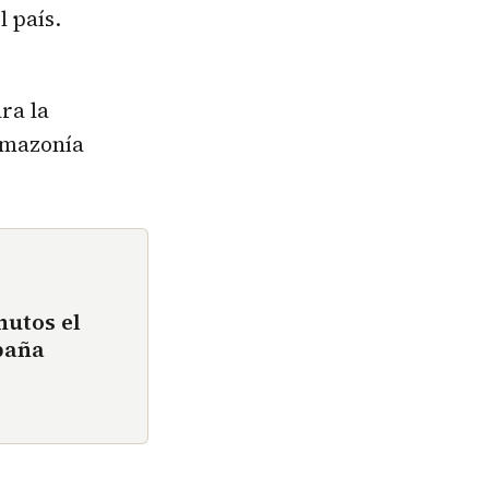
 país.
ra la
 Amazonía
nutos el
paña