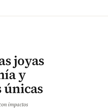
as joyas
nía y
 únicas
 con impactos