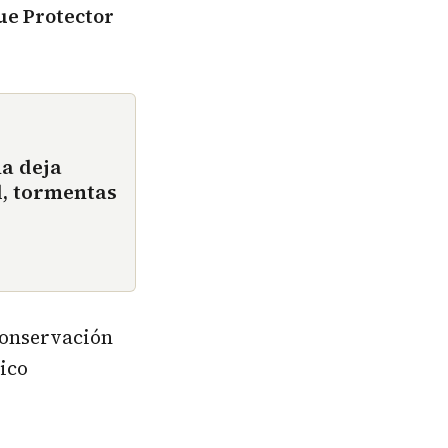
ue Protector
ña deja
d, tormentas
conservación
ico