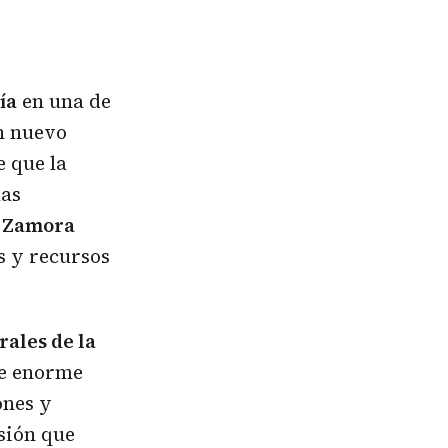
ía
en una de
n nuevo
e que la
mas
e
Zamora
s y recursos
rales de la
de enorme
ones y
sión que