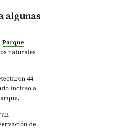
a algunas
l
Parque
ros naturales
detectaron
44
ado incluso a
parque.
ran
nservación de