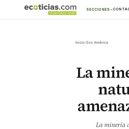
CONTA
SECCIONES
Inicio
›
Eco América
La mine
natu
amenaz
La minería a