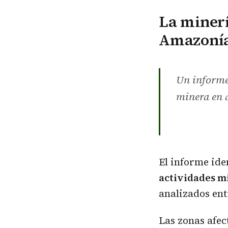
La minerí
Amazonía 
Un informe 
minera en á
El informe id
actividades m
analizados en
Las zonas afec