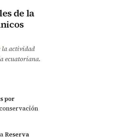
es de la
únicos
 la actividad
ía ecuatoriana.
s por
 conservación
la
Reserva