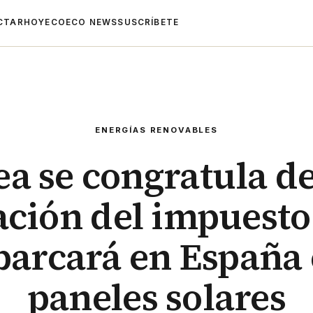
CTAR
HOYECO
ECO NEWS
SUSCRÍBETE
ENERGÍAS RENOVABLES
ea se congratula de
ción del impuesto 
arcará en España 
paneles solares