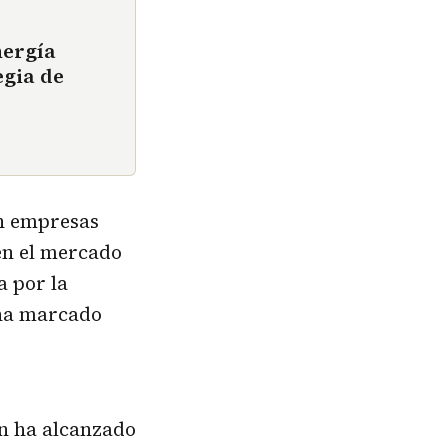
nergía
egia de
on empresas
en el mercado
a por la
 ha marcado
n ha alcanzado