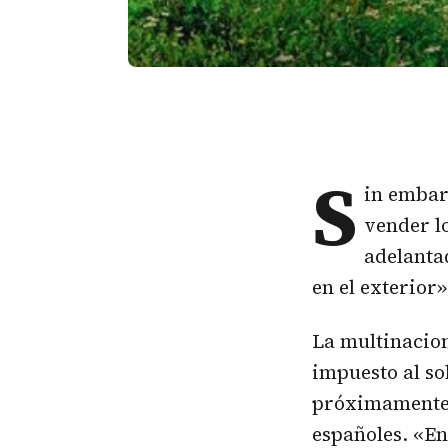
S
in embar
vender lo
adelanta
en el exterior»
La multinacion
impuesto al so
próximamente
españoles. «En