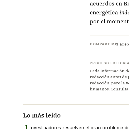
acuerdos en Re
energética
ind
por el momento
X
Face
COMPARTIR
PROCESO EDITORI
Cada información de 
redacción antes de 
redacción, pero la v
humanos. Consulta
Lo más leído
1
Investigadores resuelven el gran problema del