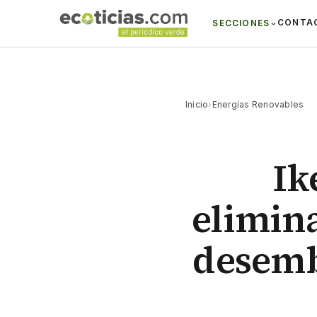
CONTA
SECCIONES
Inicio
›
Energías Renovables
Ik
elimina
desemb