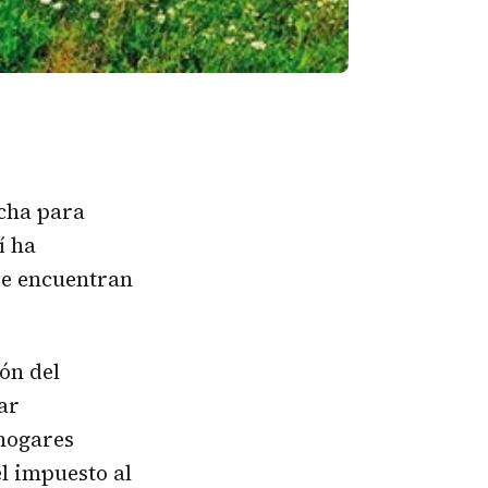
cha para
í ha
se encuentran
ón del
ar
 hogares
l impuesto al