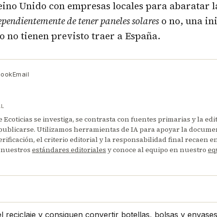
ino Unido con empresas locales para abaratar l
ependientemente de tener paneles solares
o no, una in
 no tienen previsto traer a España.
book
Email
AL
Ecoticias se investiga, se contrasta con fuentes primarias y la edi
publicarse. Utilizamos herramientas de IA para apoyar la documen
erificación, el criterio editorial y la responsabilidad final recaen 
 nuestros
estándares editoriales
y conoce al equipo en nuestro
eq
 reciclaje y consiguen convertir botellas, bolsas y envase