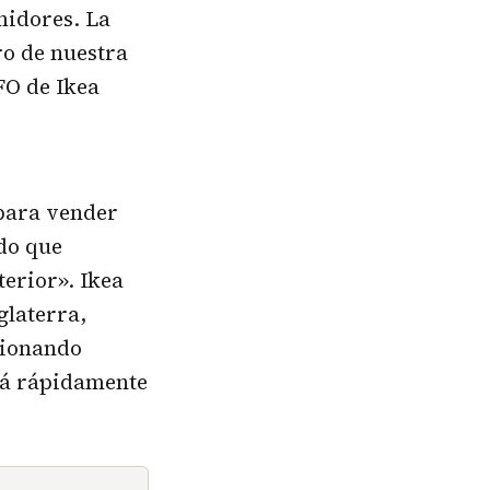
midores. La
o de nuestra
FO de Ikea
para vender
ado que
erior». Ikea
glaterra,
cionando
rá rápidamente